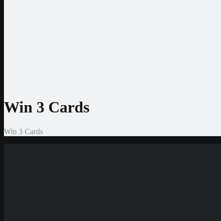
Aus
Win 3 Cards
Win 3 Cards