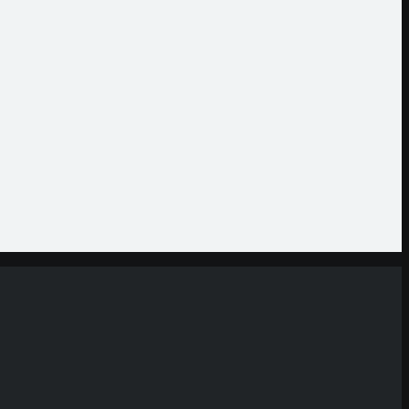
Suchen
Suchen
Neue Casinos
Prestige