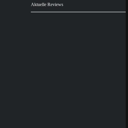
Aktuelle Reviews