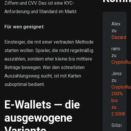
Ziffern und CVV. Das ist eine KYC-
Anforderung und Standard im Markt.
Alex
Für wen geeignet:
zu
Dazard
Einsteiger, die mit einer vertrauten Methode
rami
starten wollen. Spieler, die nicht regelmäßig
zu
auszahlen, sondern eher kleine bis mittlere
CryptoRu
Beträge bewegen. Wer den schnellsten
Jens
Auszahlungsweg sucht, ist mit Karten
zu
suboptimal bedient.
CryptoRu
200%
bis
E-Wallets — die
zu
2.500€
ausgewogene
Silizi