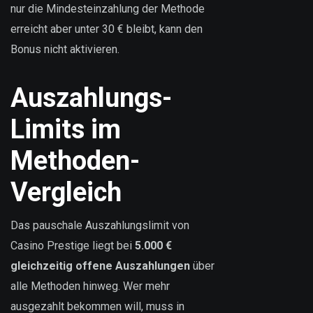
nur die Mindesteinzahlung der Methode
erreicht aber unter 30 € bleibt, kann den
Bonus nicht aktivieren.
Auszahlungs-
Limits im
Methoden-
Vergleich
Das pauschale Auszahlungslimit von
Casino Prestige liegt bei
5.000 €
gleichzeitig offene Auszahlungen
über
alle Methoden hinweg. Wer mehr
ausgezahlt bekommen will, muss in