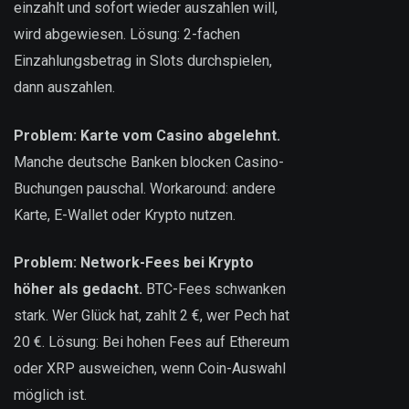
einzahlt und sofort wieder auszahlen will,
wird abgewiesen. Lösung: 2-fachen
Einzahlungsbetrag in Slots durchspielen,
dann auszahlen.
Problem: Karte vom Casino abgelehnt.
Manche deutsche Banken blocken Casino-
Buchungen pauschal. Workaround: andere
Karte, E-Wallet oder Krypto nutzen.
Problem: Network-Fees bei Krypto
höher als gedacht.
BTC-Fees schwanken
stark. Wer Glück hat, zahlt 2 €, wer Pech hat
20 €. Lösung: Bei hohen Fees auf Ethereum
oder XRP ausweichen, wenn Coin-Auswahl
möglich ist.