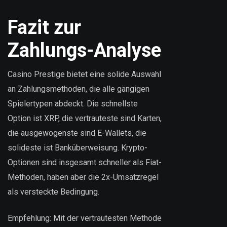
Fazit zur
Zahlungs-Analyse
Casino Prestige bietet eine solide Auswahl
an Zahlungsmethoden, die alle gängigen
Spielertypen abdeckt. Die schnellste
Option ist XRP, die vertrauteste sind Karten,
die ausgewogenste sind E-Wallets, die
solideste ist Banküberweisung. Krypto-
Optionen sind insgesamt schneller als Fiat-
Methoden, haben aber die 2x-Umsatzregel
als versteckte Bedingung.
Empfehlung: Mit der vertrautesten Methode