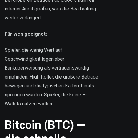
interner Audit greifen, was die Bearbeitung
weiter verlängert.
Für wen geeignet:
Spieler, die wenig Wert auf
Geschwindigkeit legen aber
Banküberweisung als vertrauenswürdig
empfinden. High Roller, die größere Beträge
bewegen und die typischen Karten-Limits
sprengen würden. Spieler, die keine E-
Wallets nutzen wollen.
Bitcoin (BTC) —