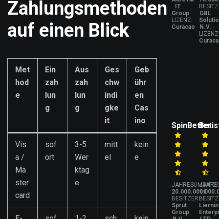
Zahlungsmethoden
IT
BESITZ
Group
GBL
LIZENZ:
Soluti
auf einen Blick
Curacao
N.V.
LIZENZ
Curac
Met
Ein
Aus
Ges
Geb
hod
zah
zah
chw
ühr
e
lun
lun
indi
en
g
g
gke
Cas
it
ino
SpinBetter
Betis
Vis
sof
3-5
mitt
kein
a /
ort
Wer
el
e
Ma
ktag
ster
e
JAHRESUMSATZ:
JAHRE
20.000.000€
1.000.
card
BESITZER:
BESITZ
Sprut
Liernin
Group
Enterp
E-
sof
1-2
sch
kein