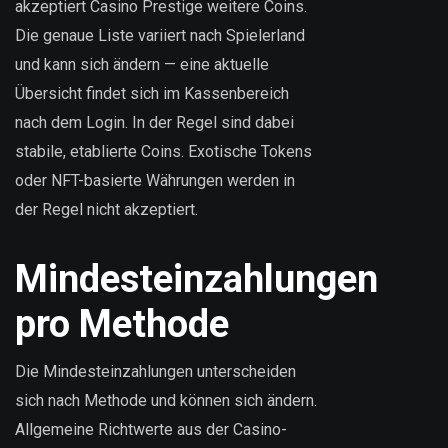
akzeptiert Casino Prestige weitere Coins.
Die genaue Liste variiert nach Spielerland
und kann sich ändern — eine aktuelle
Übersicht findet sich im Kassenbereich
nach dem Login. In der Regel sind dabei
stabile, etablierte Coins. Exotische Tokens
oder NFT-basierte Währungen werden in
der Regel nicht akzeptiert.
Mindesteinzahlungen
pro Methode
Die Mindesteinzahlungen unterscheiden
sich nach Methode und können sich ändern.
Allgemeine Richtwerte aus der Casino-