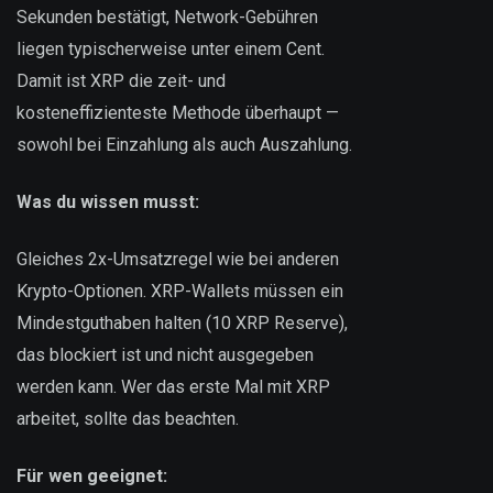
Sekunden bestätigt, Network-Gebühren
liegen typischerweise unter einem Cent.
Damit ist XRP die zeit- und
kosteneffizienteste Methode überhaupt —
sowohl bei Einzahlung als auch Auszahlung.
Was du wissen musst:
Gleiches 2x-Umsatzregel wie bei anderen
Krypto-Optionen. XRP-Wallets müssen ein
Mindestguthaben halten (10 XRP Reserve),
das blockiert ist und nicht ausgegeben
werden kann. Wer das erste Mal mit XRP
arbeitet, sollte das beachten.
Für wen geeignet: