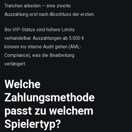
Tranchen arbeiten — eine zweite
Auszahlung erst nach Abschluss der ersten.
Bei VIP-Status sind höhere Limits
verhandelbar. Auszahlungen ab 5.000 €
können ins interne Audit gehen (AML-
Compliance), was die Bearbeitung
verlängert.
Welche
Zahlungsmethode
passt zu welchem
Spielertyp?