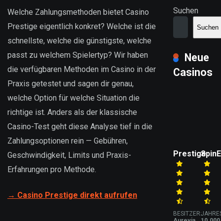
Suchen
Welche Zahlungsmethoden bietet Casino
Prestige eigentlich konkret? Welche ist die
Suchen
schnellste, welche die günstigste, welche
passt zu welchem Spielertyp? Wir haben
Neue
die verfügbaren Methoden im Casino in der
Casinos
Praxis getestet und sagen dir genau,
welche Option für welche Situation die
richtige ist. Anders als der klassische
Casino-Test geht diese Analyse tief in die
Zahlungsoptionen rein — Gebühren,
Prestige
Spin
Geschwindigkeit, Limits und Praxis-
Erfahrungen pro Methode.
→ Casino Prestige direkt aufrufen
BESITZER:
JAHRE
Aurevia
10.000