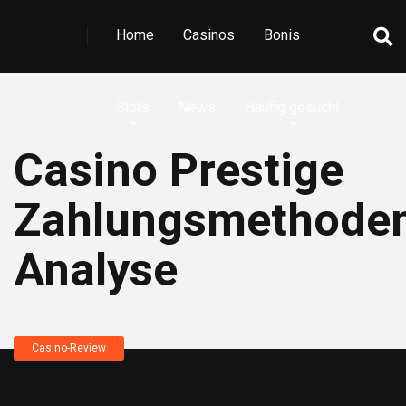
Home
Casinos
Bonis
Slots
News
Häufig gesucht
Casino Prestige
Zahlungsmethode
Analyse
Casino-Review