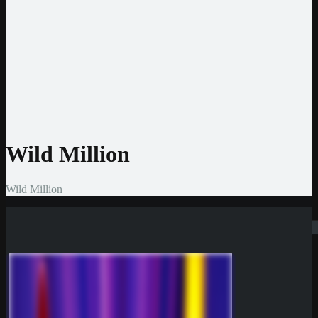
Jeton
CashtoCode
MiFinity
MuchBetter
Auszahlmethoden
Bank Überweisung
MasterCard
Visa
Skrill
Bitcoin
Wild Million
Wild Million
Suchen
Rate Game
(
0
Votes)
Neue Casinos