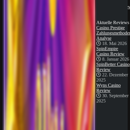
2025
Wyns Casino Revie
30. September
2025
Aktuelle Reviews
Casino Prestige
Zahlungsmethode
Analyse
18. Mai 2026
SpinEmpire
Casino Review
8. Januar 2026
SpinBetter Casino
Review
22. Dezember
2025
Wyns Casino
Review
30. September
2025