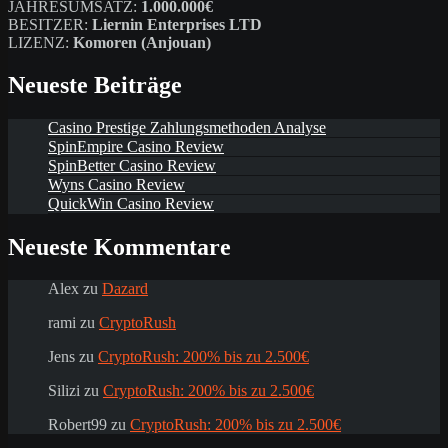
JAHRESUMSATZ:
1.000.000€
BESITZER:
Liernin Enterprises LTD
LIZENZ:
Komoren (Anjouan)
Neueste Beiträge
Casino Prestige Zahlungsmethoden Analyse
SpinEmpire Casino Review
SpinBetter Casino Review
Wyns Casino Review
QuickWin Casino Review
Neueste Kommentare
Alex
zu
Dazard
rami
zu
CryptoRush
Jens
zu
CryptoRush: 200% bis zu 2.500€
Silizi
zu
CryptoRush: 200% bis zu 2.500€
Robert99
zu
CryptoRush: 200% bis zu 2.500€