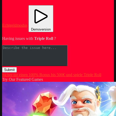
Echtgeldmodus
Demoversion
Having issues with
Triple Roll
?
Submit
Sicher dir einen 100% Bonus bis 500€ und spiele Triple Roll
Try Our Featured Games