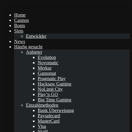
Home
Casinos
Bonis
Slots
Entwickler
News
Häufig gesucht
Anbieter
Evolution
Novomatic
Merkur
Gamomat
Pragmatic Play
Hacksaw Gaming
NoLimit City
Play’n GO
Big Time Gaming
Einzahlmethoden
Bank Überweisung
Paysafecard
MasterCard
Visa
Skrill