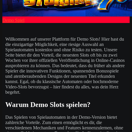
Demo Spiel
Willkommen auf unserer Plattform für Demo Slots! Hier hast du
die einzigartige Möglichkeit, eine riesige Auswahl an
Spielautomaten kostenlos und ohne Risiko zu testen. Unsere
Seite bietet dir den Vorteil, die neuesten Slots oft bis zu zwei
Wochen vor ihrer offiziellen Veröffentlichung in Online-Casinos
ausprobieren zu können. Das bedeutet, dass du früher als andere
Spieler die innovativen Funktionen, spannenden Bonusspiele
und atemberaubenden Designs der neuesten Titel erkunden
kannst. Egal, ob du klassische Automaten oder hochmoderne
Video-Slots bevorzugst – hier findest du alles, was dein Herz
begehrt.
Warum Demo Slots spielen?
Das Spielen von Spielautomaten in der Demo-Version bietet
zahlreiche Vorteile. Zum einen ermöglicht es dir, die
verschiedenen Mechaniken und Features kennenzulernen, ohne