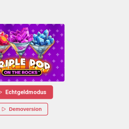
Echtgeldmodus
Demoversion