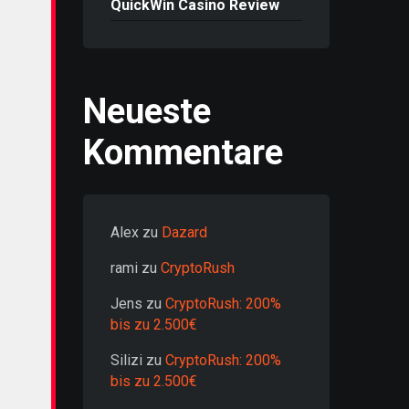
QuickWin Casino Review
Neueste
Kommentare
Alex
zu
Dazard
rami
zu
CryptoRush
Jens
zu
CryptoRush: 200%
bis zu 2.500€
Silizi
zu
CryptoRush: 200%
bis zu 2.500€