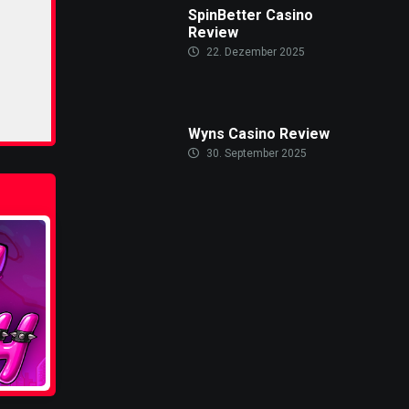
SpinBetter Casino
Review
22. Dezember 2025
Wyns Casino Review
30. September 2025