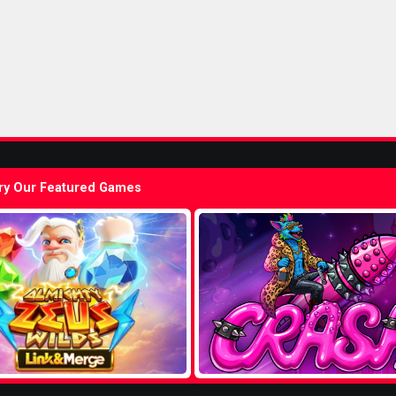
ry Our Featured Games