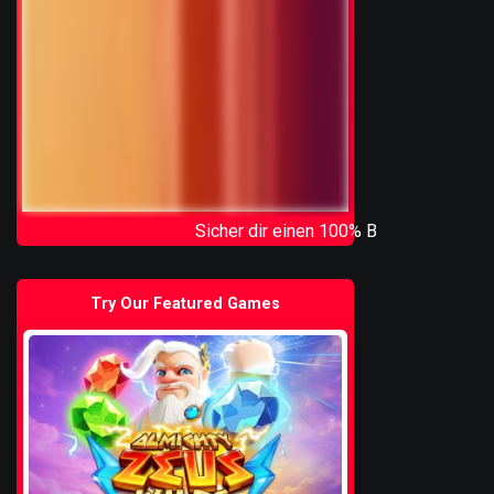
Sicher dir einen 100% Bonus bis 500€ und spiele 
Try Our Featured Games