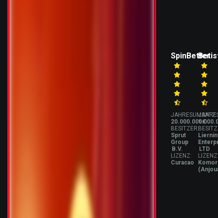
SpinBetter
Betis
JAHRESUMSATZ:
JAHRE
20.000.000€
1.000.
BESITZER:
BESITZ
Sprut
Liernin
Group
Enterp
B.V.
LTD
LIZENZ:
LIZENZ
Curacao
Komor
(Anjou