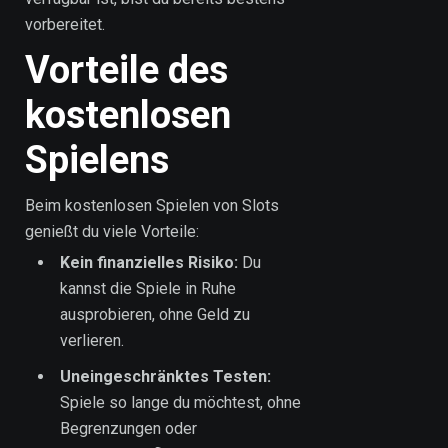
vorbereitet.
Vorteile des
kostenlosen
Spielens
Beim kostenlosen Spielen von Slots
genießt du viele Vorteile:
Kein finanzielles Risiko:
Du
kannst die Spiele in Ruhe
ausprobieren, ohne Geld zu
verlieren.
Uneingeschränktes Testen:
Spiele so lange du möchtest, ohne
Begrenzungen oder