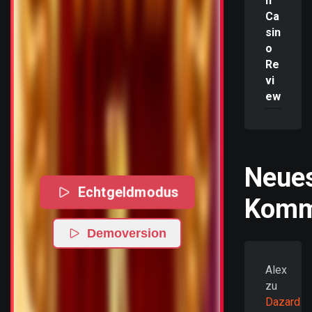
n
Ca
sin
o
Re
vi
ew
Neue
Echtgeldmodus
Komm
Demoversion
Alex
zu
Dazard