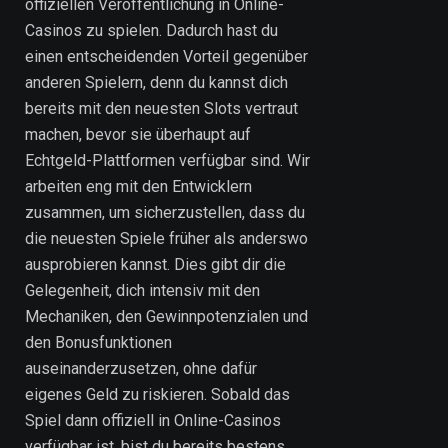
offiziellen Veröffentlichung in Online-
Casinos zu spielen. Dadurch hast du
einen entscheidenden Vorteil gegenüber
anderen Spielern, denn du kannst dich
bereits mit den neuesten Slots vertraut
machen, bevor sie überhaupt auf
Echtgeld-Plattformen verfügbar sind. Wir
arbeiten eng mit den Entwicklern
zusammen, um sicherzustellen, dass du
die neuesten Spiele früher als anderswo
ausprobieren kannst. Dies gibt dir die
Gelegenheit, dich intensiv mit den
Mechaniken, den Gewinnpotenzialen und
den Bonusfunktionen
auseinanderzusetzen, ohne dafür
eigenes Geld zu riskieren. Sobald das
Spiel dann offiziell in Online-Casinos
verfügbar ist, bist du bereits bestens