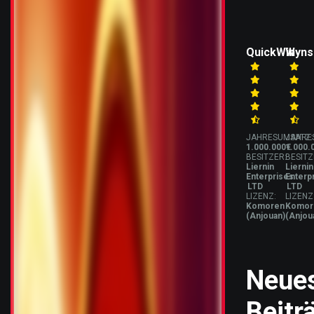
QuickWin
Wyns
JAHRESUMSATZ:
JAHRE
1.000.000€
1.000.
BESITZER:
BESITZ
Liernin
Liernin
Enterprises
Enterp
LTD
LTD
LIZENZ:
LIZENZ
Komoren
Komor
(Anjouan)
(Anjou
Neue
Beitr