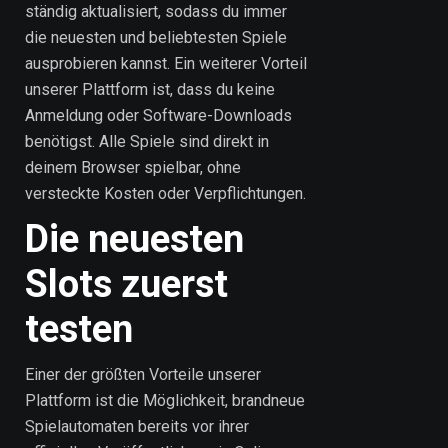
ständig aktualisiert, sodass du immer
die neuesten und beliebtesten Spiele
ausprobieren kannst. Ein weiterer Vorteil
unserer Plattform ist, dass du keine
Anmeldung oder Software-Downloads
benötigst. Alle Spiele sind direkt in
deinem Browser spielbar, ohne
versteckte Kosten oder Verpflichtungen.
Die neuesten
Slots zuerst
testen
Einer der größten Vorteile unserer
Plattform ist die Möglichkeit, brandneue
Spielautomaten bereits vor ihrer