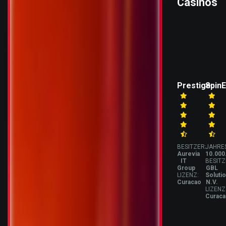
Casinos
Prestige
Spin
BESITZER:
JAHRE
Aurevia
10.000
IT
BESITZ
Group
GBL
LIZENZ:
Soluti
Curacao
N.V.
LIZENZ
Curac