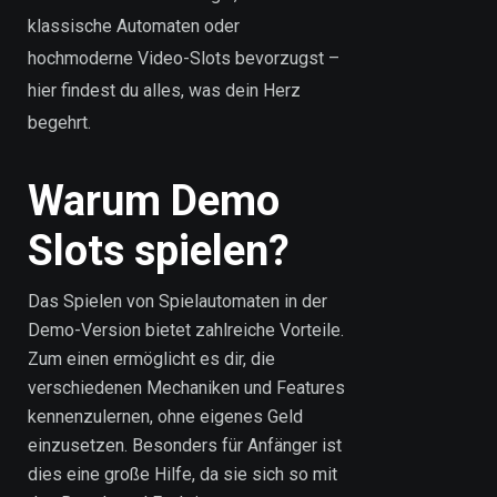
klassische Automaten oder
hochmoderne Video-Slots bevorzugst –
hier findest du alles, was dein Herz
begehrt.
Warum Demo
Slots spielen?
Das Spielen von Spielautomaten in der
Demo-Version bietet zahlreiche Vorteile.
Zum einen ermöglicht es dir, die
verschiedenen Mechaniken und Features
kennenzulernen, ohne eigenes Geld
einzusetzen. Besonders für Anfänger ist
dies eine große Hilfe, da sie sich so mit