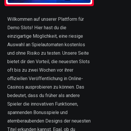
Willkommen auf unserer Plattform für
Demo Slots! Hier hast du die
einzigartige Möglichkeit, eine riesige
Auswahl an Spielautomaten kostenlos
und ohne Risiko zu testen. Unsere Seite
bietet dir den Vorteil, die neuesten Slots
oft bis zu zwei Wochen vor ihrer
offiziellen Veröffentlichung in Online-
Casinos ausprobieren zu können. Das
bedeutet, dass du früher als andere
Spieler die innovativen Funktionen,
spannenden Bonusspiele und
atemberaubenden Designs der neuesten
Titel erkunden kannst. Egal, ob du