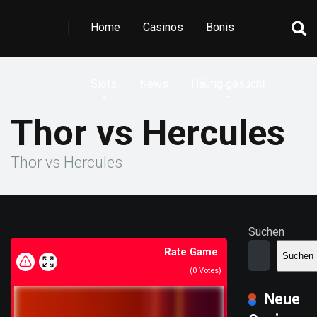
Home
Casinos
Bonis
Slots
News
Häufig gesucht
Thor vs Hercules
Thor vs Hercules
Suchen
Rate Game
Suchen
(
0
Votes)
Neue