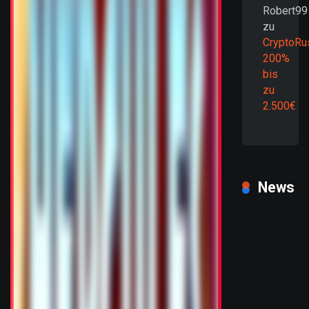
Robert99
zu
CryptoRu
200%
bis
zu
2.500€
News