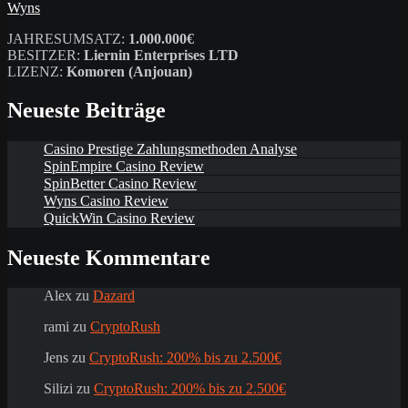
Wyns
JAHRESUMSATZ:
1.000.000€
BESITZER:
Liernin Enterprises LTD
LIZENZ:
Komoren (Anjouan)
Neueste Beiträge
Casino Prestige Zahlungsmethoden Analyse
SpinEmpire Casino Review
SpinBetter Casino Review
Wyns Casino Review
QuickWin Casino Review
Neueste Kommentare
Alex
zu
Dazard
rami
zu
CryptoRush
Jens
zu
CryptoRush: 200% bis zu 2.500€
Silizi
zu
CryptoRush: 200% bis zu 2.500€