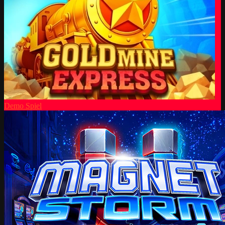
Demo Spiel