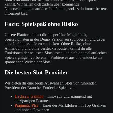
kannst. Wir halten dich zudem über kommende
Neuerscheinungen auf dem Laufenden, sodass du immer bestens
informiert bist.
Fazit: Spielspaß ohne Risiko
Unsere Plattform bietet dir die perfekte Möglichkeit,
Spielautomaten in der Demo-Version auszuprobieren und dabei
neue Lieblingsspiele zu entdecken. Ohne Risiko, ohne
Anmeldung und ohne versteckte Kosten kannst du alle
Funktionen der neuesten Slots testen und dich optimal auf echtes
Spielvergnügen vorbereiten. Probiere es aus und entdecke die
spannenden Welten der Slots!
Die besten Slot-Provider
Wir bieten dir eine breite Auswahl an Slots von führenden
Providern der Branche. Entdecke Spiele von:
Hacksaw Gaming
– Innovativ und spannend mit
einzigartigen Features.
Pragmatic Play
– Einer der Marktführer mit Top-Grafiken
und hohen Gewinnen.