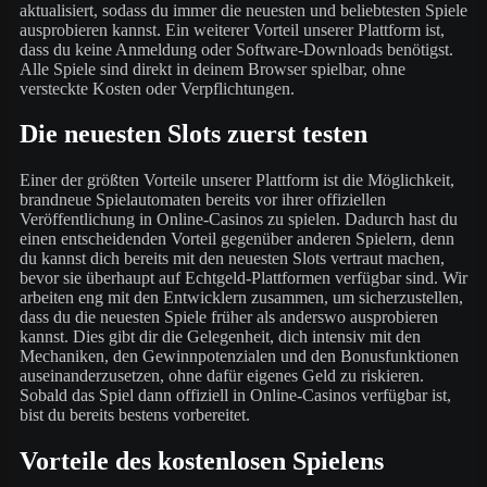
aktualisiert, sodass du immer die neuesten und beliebtesten Spiele
ausprobieren kannst. Ein weiterer Vorteil unserer Plattform ist,
dass du keine Anmeldung oder Software-Downloads benötigst.
Alle Spiele sind direkt in deinem Browser spielbar, ohne
versteckte Kosten oder Verpflichtungen.
Die neuesten Slots zuerst testen
Einer der größten Vorteile unserer Plattform ist die Möglichkeit,
brandneue Spielautomaten bereits vor ihrer offiziellen
Veröffentlichung in Online-Casinos zu spielen. Dadurch hast du
einen entscheidenden Vorteil gegenüber anderen Spielern, denn
du kannst dich bereits mit den neuesten Slots vertraut machen,
bevor sie überhaupt auf Echtgeld-Plattformen verfügbar sind. Wir
arbeiten eng mit den Entwicklern zusammen, um sicherzustellen,
dass du die neuesten Spiele früher als anderswo ausprobieren
kannst. Dies gibt dir die Gelegenheit, dich intensiv mit den
Mechaniken, den Gewinnpotenzialen und den Bonusfunktionen
auseinanderzusetzen, ohne dafür eigenes Geld zu riskieren.
Sobald das Spiel dann offiziell in Online-Casinos verfügbar ist,
bist du bereits bestens vorbereitet.
Vorteile des kostenlosen Spielens