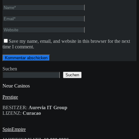
Save my name, email, and website in this browser for the next
time I comment.
Suchen
Suchen
Neue Casinos
Prestige
BESITZER:
Aurevia IT Group
LIZENZ:
Curacao
SpinEmpire