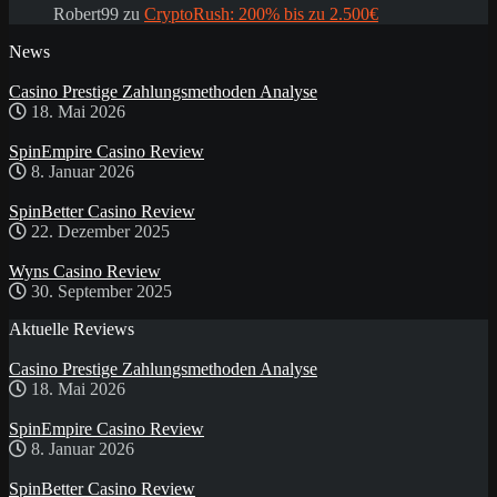
Robert99
zu
CryptoRush: 200% bis zu 2.500€
News
Casino Prestige Zahlungsmethoden Analyse
18. Mai 2026
SpinEmpire Casino Review
8. Januar 2026
SpinBetter Casino Review
22. Dezember 2025
Wyns Casino Review
30. September 2025
Aktuelle Reviews
Casino Prestige Zahlungsmethoden Analyse
18. Mai 2026
SpinEmpire Casino Review
8. Januar 2026
SpinBetter Casino Review