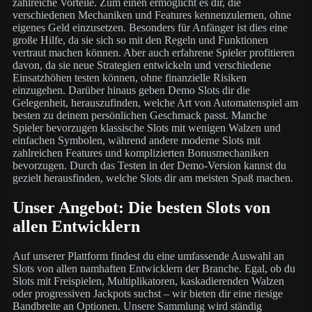
zahlreiche Vorteile. Zum einen ermöglicht es dir, die
verschiedenen Mechaniken und Features kennenzulernen, ohne
eigenes Geld einzusetzen. Besonders für Anfänger ist dies eine
große Hilfe, da sie sich so mit den Regeln und Funktionen
vertraut machen können. Aber auch erfahrene Spieler profitieren
davon, da sie neue Strategien entwickeln und verschiedene
Einsatzhöhen testen können, ohne finanzielle Risiken
einzugehen. Darüber hinaus geben Demo Slots dir die
Gelegenheit, herauszufinden, welche Art von Automatenspiel am
besten zu deinem persönlichen Geschmack passt. Manche
Spieler bevorzugen klassische Slots mit wenigen Walzen und
einfachen Symbolen, während andere moderne Slots mit
zahlreichen Features und komplizierten Bonusmechaniken
bevorzugen. Durch das Testen in der Demo-Version kannst du
gezielt herausfinden, welche Slots dir am meisten Spaß machen.
Unser Angebot: Die besten Slots von
allen Entwicklern
Auf unserer Plattform findest du eine umfassende Auswahl an
Slots von allen namhaften Entwicklern der Branche. Egal, ob du
Slots mit Freispielen, Multiplikatoren, kaskadierenden Walzen
oder progressiven Jackpots suchst – wir bieten dir eine riesige
Bandbreite an Optionen. Unsere Sammlung wird ständig