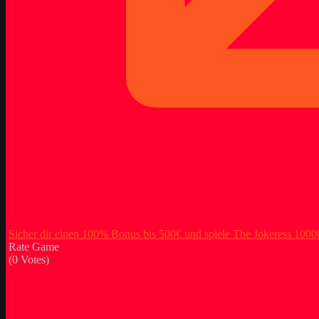
Sicher dir einen 100% Bonus bis 500€ und spiele The Jokeress 1000
Rate Game
(
0
Votes)