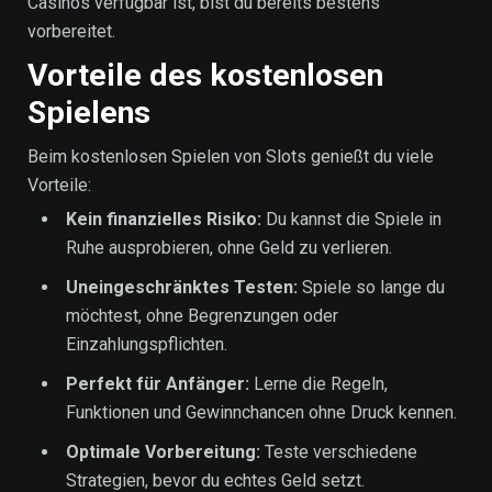
Casinos verfügbar ist, bist du bereits bestens
vorbereitet.
Vorteile des kostenlosen
Spielens
Beim kostenlosen Spielen von Slots genießt du viele
Vorteile:
Kein finanzielles Risiko:
Du kannst die Spiele in
Ruhe ausprobieren, ohne Geld zu verlieren.
Uneingeschränktes Testen:
Spiele so lange du
möchtest, ohne Begrenzungen oder
Einzahlungspflichten.
Perfekt für Anfänger:
Lerne die Regeln,
Funktionen und Gewinnchancen ohne Druck kennen.
Optimale Vorbereitung:
Teste verschiedene
Strategien, bevor du echtes Geld setzt.