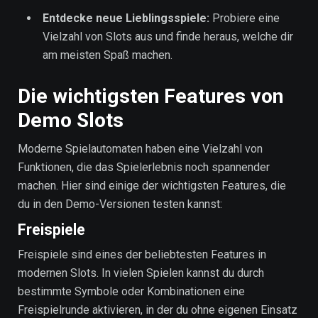
Entdecke neue Lieblingsspiele:
Probiere eine
Vielzahl von Slots aus und finde heraus, welche dir
am meisten Spaß machen.
Die wichtigsten Features von
Demo Slots
Moderne Spielautomaten haben eine Vielzahl von
Funktionen, die das Spielerlebnis noch spannender
machen. Hier sind einige der wichtigsten Features, die
du in den Demo-Versionen testen kannst:
Freispiele
Freispiele sind eines der beliebtesten Features in
modernen Slots. In vielen Spielen kannst du durch
bestimmte Symbole oder Kombinationen eine
Freispielrunde aktivieren, in der du ohne eigenen Einsatz