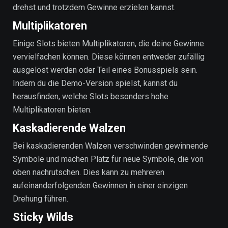
drehst und trotzdem Gewinne erzielen kannst.
Multiplikatoren
Einige Slots bieten Multiplikatoren, die deine Gewinne
vervielfachen können. Diese können entweder zufällig
ausgelöst werden oder Teil eines Bonusspiels sein.
Indem du die Demo-Version spielst, kannst du
herausfinden, welche Slots besonders hohe
Multiplikatoren bieten.
Kaskadierende Walzen
Bei kaskadierenden Walzen verschwinden gewinnende
Symbole und machen Platz für neue Symbole, die von
oben nachrutschen. Dies kann zu mehreren
aufeinanderfolgenden Gewinnen in einer einzigen
Drehung führen.
Sticky Wilds