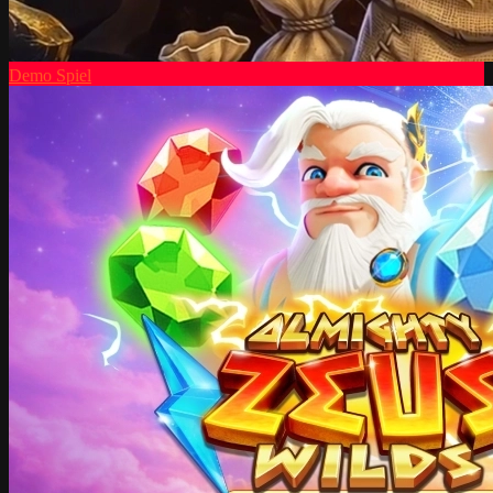
Demo Spiel