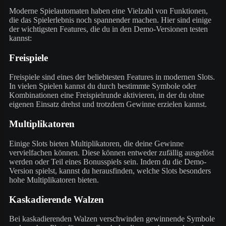
Moderne Spielautomaten haben eine Vielzahl von Funktionen,
die das Spielerlebnis noch spannender machen. Hier sind einige
der wichtigsten Features, die du in den Demo-Versionen testen
kannst:
Freispiele
Freispiele sind eines der beliebtesten Features in modernen Slots.
In vielen Spielen kannst du durch bestimmte Symbole oder
Kombinationen eine Freispielrunde aktivieren, in der du ohne
eigenen Einsatz drehst und trotzdem Gewinne erzielen kannst.
Multiplikatoren
Einige Slots bieten Multiplikatoren, die deine Gewinne
vervielfachen können. Diese können entweder zufällig ausgelöst
werden oder Teil eines Bonusspiels sein. Indem du die Demo-
Version spielst, kannst du herausfinden, welche Slots besonders
hohe Multiplikatoren bieten.
Kaskadierende Walzen
Bei kaskadierenden Walzen verschwinden gewinnende Symbole