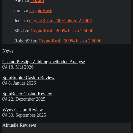
Alex
zu
Dazard
rami
zu
CryptoRush
Jens
zu
CryptoRush: 200% bis zu 2.500€
Silizi
zu
CryptoRush: 200% bis zu 2.500€
Robert99
zu
CryptoRush: 200% bis zu 2.500€
News
Casino Prestige Zahlungsmethoden Analyse
18. Mai 2026
SpinEmpire Casino Review
8. Januar 2026
SpinBetter Casino Review
22. Dezember 2025
Wyns Casino Review
30. September 2025
Aktuelle Reviews