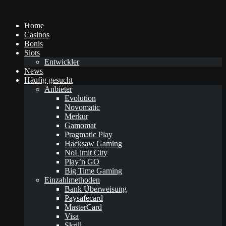
Home
Casinos
Bonis
Slots
Entwickler
News
Häufig gesucht
Anbieter
Evolution
Novomatic
Merkur
Gamomat
Pragmatic Play
Hacksaw Gaming
NoLimit City
Play’n GO
Big Time Gaming
Einzahlmethoden
Bank Überweisung
Paysafecard
MasterCard
Visa
Skrill