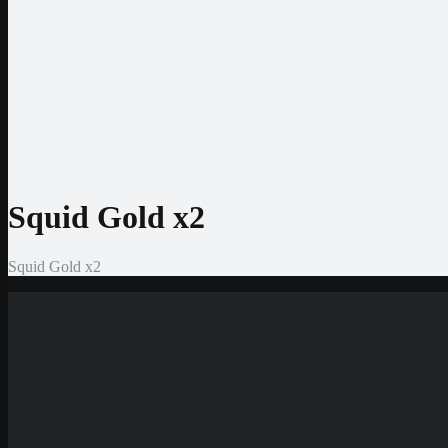
Aus
Squid Gold x2
Squid Gold x2