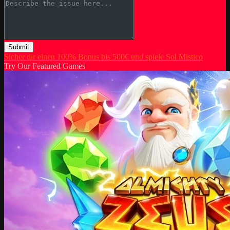
Submit
Sicher dir einen 100% Bonus bis 500€ und spiele Sol Mistico
Try Our Featured Games