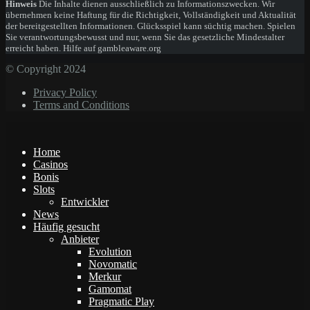
Hinweis
Die Inhalte dienen ausschließlich zu Informationszwecken. Wir
übernehmen keine Haftung für die Richtigkeit, Vollständigkeit und Aktualität
der bereitgestellten Informationen. Glücksspiel kann süchtig machen. Spielen
Sie verantwortungsbewusst und nur, wenn Sie das gesetzliche Mindestalter
erreicht haben. Hilfe auf gambleaware.org
© Copyright 2024
Privacy Policy
Terms and Conditions
Home
Casinos
Bonis
Slots
Entwickler
News
Häufig gesucht
Anbieter
Evolution
Novomatic
Merkur
Gamomat
Pragmatic Play