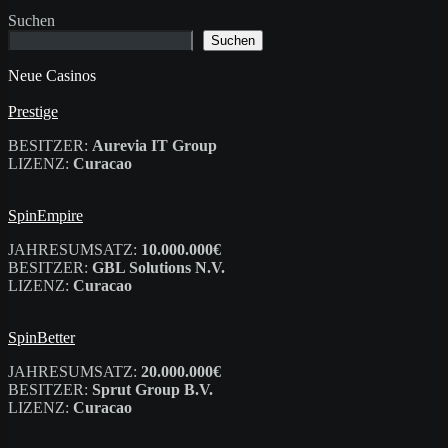
Suchen
Suchen
Neue Casinos
Prestige
BESITZER:
Aurevia IT Group
LIZENZ:
Curacao
SpinEmpire
JAHRESUMSATZ:
10.000.000€
BESITZER:
GBL Solutions N.V.
LIZENZ:
Curacao
SpinBetter
JAHRESUMSATZ:
20.000.000€
BESITZER:
Sprut Group B.V.
LIZENZ:
Curacao