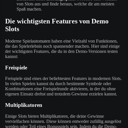
von Slots aus und finde heraus, welche dir am meisten
Spaß machen.
Die wichtigsten Features von Demo
Slots
Moderne Spielautomaten haben eine Vielzahl von Funktionen,
die das Spielerlebnis noch spannender machen. Hier sind einige
der wichtigsten Features, die du in den Demo-Versionen testen
kannst:
Freispiele
Freispiele sind eines der beliebtesten Features in modernen Slots.
In vielen Spielen kannst du durch bestimmte Symbole oder
Kombinationen eine Freispielrunde aktivieren, in der du ohne
eigenen Einsatz drehst und trotzdem Gewinne erzielen kannst.
Multiplikatoren
Einige Slots bieten Multiplikatoren, die deine Gewinne
vervielfachen können. Diese können entweder zufällig ausgelöst
werden oder Teil eines Bonusspiels sein. Indem du die Demo-