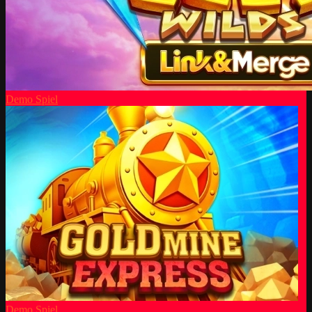
Demo Spiel
Demo Spiel