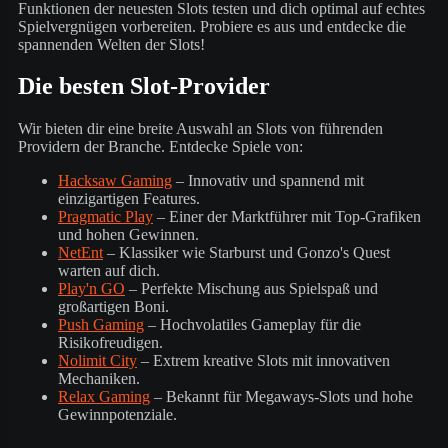
Funktionen der neuesten Slots testen und dich optimal auf echtes
Spielvergnügen vorbereiten. Probiere es aus und entdecke die
spannenden Welten der Slots!
Die besten Slot-Provider
Wir bieten dir eine breite Auswahl an Slots von führenden
Providern der Branche. Entdecke Spiele von:
Hacksaw Gaming
– Innovativ und spannend mit
einzigartigen Features.
Pragmatic Play
– Einer der Marktführer mit Top-Grafiken
und hohen Gewinnen.
NetEnt
– Klassiker wie Starburst und Gonzo's Quest
warten auf dich.
Play'n GO
– Perfekte Mischung aus Spielspaß und
großartigen Boni.
Push Gaming
– Hochvolatiles Gameplay für die
Risikofreudigen.
Nolimit City
– Extrem kreative Slots mit innovativen
Mechaniken.
Relax Gaming
– Bekannt für Megaways-Slots und hohe
Gewinnpotenziale.