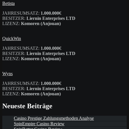
Betista
JAHRESUMSATZ:
1.000.000€
BESITZER:
Liernin Enterprises LTD
LIZENZ:
Komoren (Anjouan)
QuickWin
JAHRESUMSATZ:
1.000.000€
BESITZER:
Liernin Enterprises LTD
LIZENZ:
Komoren (Anjouan)
Wyns
JAHRESUMSATZ:
1.000.000€
BESITZER:
Liernin Enterprises LTD
LIZENZ:
Komoren (Anjouan)
Neueste Beiträge
Casino Prestige Zahlungsmethoden Analyse
SpinEmpire Casino Review