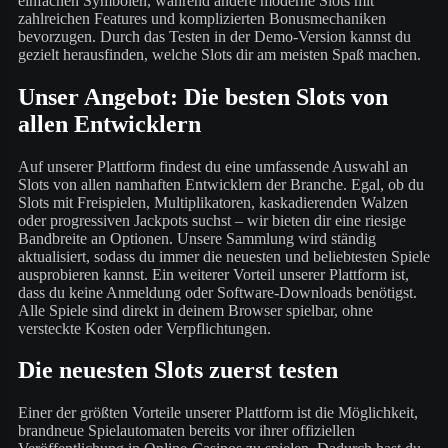
einfachen Symbolen, während andere moderne Slots mit
zahlreichen Features und komplizierten Bonusmechaniken
bevorzugen. Durch das Testen in der Demo-Version kannst du
gezielt herausfinden, welche Slots dir am meisten Spaß machen.
Unser Angebot: Die besten Slots von
allen Entwicklern
Auf unserer Plattform findest du eine umfassende Auswahl an
Slots von allen namhaften Entwicklern der Branche. Egal, ob du
Slots mit Freispielen, Multiplikatoren, kaskadierenden Walzen
oder progressiven Jackpots suchst – wir bieten dir eine riesige
Bandbreite an Optionen. Unsere Sammlung wird ständig
aktualisiert, sodass du immer die neuesten und beliebtesten Spiele
ausprobieren kannst. Ein weiterer Vorteil unserer Plattform ist,
dass du keine Anmeldung oder Software-Downloads benötigst.
Alle Spiele sind direkt in deinem Browser spielbar, ohne
versteckte Kosten oder Verpflichtungen.
Die neuesten Slots zuerst testen
Einer der größten Vorteile unserer Plattform ist die Möglichkeit,
brandneue Spielautomaten bereits vor ihrer offiziellen