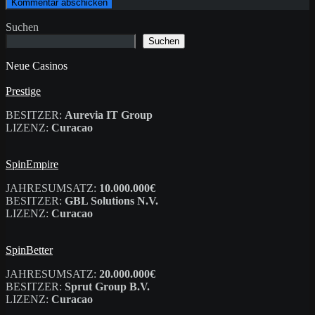
Suchen
Suchen
Neue Casinos
Prestige
BESITZER:
Aurevia IT Group
LIZENZ:
Curacao
SpinEmpire
JAHRESUMSATZ:
10.000.000€
BESITZER:
GBL Solutions N.V.
LIZENZ:
Curacao
SpinBetter
JAHRESUMSATZ:
20.000.000€
BESITZER:
Sprut Group B.V.
LIZENZ:
Curacao