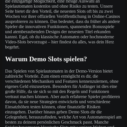
die einzigartige Möglichkeit, eine riesige Auswahl an
Spielautomaten kostenlos und ohne Risiko zu testen. Unsere
Seite bietet dir den Vorteil, die neuesten Slots oft bis zu zwei
Wochen vor ihrer offiziellen Veröffentlichung in Online-Casinos
ausprobieren zu können. Das bedeutet, dass du früher als andere
Spieler die innovativen Funktionen, spannenden Bonusspiele
und atemberaubenden Designs der neuesten Titel erkunden
kannst. Egal, ob du klassische Automaten oder hochmoderne
Video-Slots bevorzugst – hier findest du alles, was dein Herz
begehrt.
Warum Demo Slots spielen?
Das Spielen von Spielautomaten in der Demo-Version bietet
zahlreiche Vorteile. Zum einen ermöglicht es dir, die
verschiedenen Mechaniken und Features kennenzulernen, ohne
eigenes Geld einzusetzen. Besonders für Anfänger ist dies eine
große Hilfe, da sie sich so mit den Regeln und Funktionen
vertraut machen können. Aber auch erfahrene Spieler profitieren
davon, da sie neue Strategien entwickeln und verschiedene
Einsatzhöhen testen können, ohne finanzielle Risiken
einzugehen. Darüber hinaus geben Demo Slots dir die
Gelegenheit, herauszufinden, welche Art von Automatenspiel am
besten zu deinem persönlichen Geschmack passt. Manche