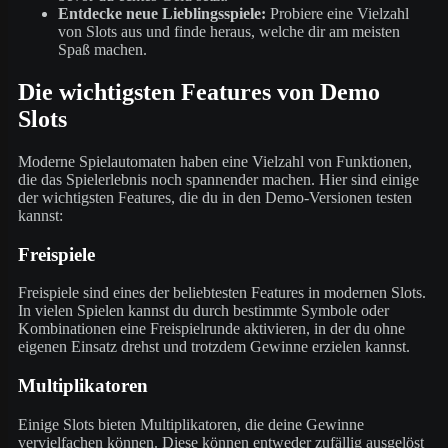
Entdecke neue Lieblingsspiele:
Probiere eine Vielzahl
von Slots aus und finde heraus, welche dir am meisten
Spaß machen.
Die wichtigsten Features von Demo
Slots
Moderne Spielautomaten haben eine Vielzahl von Funktionen,
die das Spielerlebnis noch spannender machen. Hier sind einige
der wichtigsten Features, die du in den Demo-Versionen testen
kannst:
Freispiele
Freispiele sind eines der beliebtesten Features in modernen Slots.
In vielen Spielen kannst du durch bestimmte Symbole oder
Kombinationen eine Freispielrunde aktivieren, in der du ohne
eigenen Einsatz drehst und trotzdem Gewinne erzielen kannst.
Multiplikatoren
Einige Slots bieten Multiplikatoren, die deine Gewinne
vervielfachen können. Diese können entweder zufällig ausgelöst