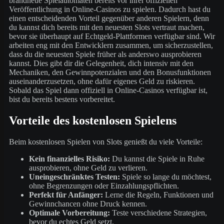
brandneue Spielautomaten bereits vor ihrer offiziellen
Veröffentlichung in Online-Casinos zu spielen. Dadurch hast du
einen entscheidenden Vorteil gegenüber anderen Spielern, denn
du kannst dich bereits mit den neuesten Slots vertraut machen,
bevor sie überhaupt auf Echtgeld-Plattformen verfügbar sind. Wir
arbeiten eng mit den Entwicklern zusammen, um sicherzustellen,
dass du die neuesten Spiele früher als anderswo ausprobieren
kannst. Dies gibt dir die Gelegenheit, dich intensiv mit den
Mechaniken, den Gewinnpotenzialen und den Bonusfunktionen
auseinanderzusetzen, ohne dafür eigenes Geld zu riskieren.
Sobald das Spiel dann offiziell in Online-Casinos verfügbar ist,
bist du bereits bestens vorbereitet.
Vorteile des kostenlosen Spielens
Beim kostenlosen Spielen von Slots genießt du viele Vorteile:
Kein finanzielles Risiko:
Du kannst die Spiele in Ruhe
ausprobieren, ohne Geld zu verlieren.
Uneingeschränktes Testen:
Spiele so lange du möchtest,
ohne Begrenzungen oder Einzahlungspflichten.
Perfekt für Anfänger:
Lerne die Regeln, Funktionen und
Gewinnchancen ohne Druck kennen.
Optimale Vorbereitung:
Teste verschiedene Strategien,
bevor du echtes Geld setzt.