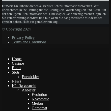
Hinweis
Die Inhalte dienen ausschließlich zu Informationszwecken. Wir
übernehmen keine Haftung für die Richtigkeit, Vollständigkeit und Aktualität
der bereitgestellten Informationen. Glücksspiel kann süchtig machen. Spielen
Sie verantwortungsbewusst und nur, wenn Sie das gesetzliche Mindestalter
erreicht haben. Hilfe auf gambleaware.org
© Copyright 2024
Privacy Policy
Terms and Conditions
Home
Casinos
Bonis
Slots
Entwickler
News
Häufig gesucht
Anbieter
Evolution
Novomatic
Merkur
Gamomat