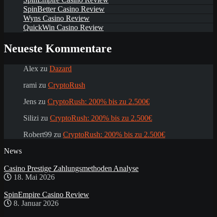
SpinBetter Casino Review
Wyns Casino Review
QuickWin Casino Review
Neueste Kommentare
Alex
zu
Dazard
rami
zu
CryptoRush
Jens
zu
CryptoRush: 200% bis zu 2.500€
Silizi
zu
CryptoRush: 200% bis zu 2.500€
Robert99
zu
CryptoRush: 200% bis zu 2.500€
News
Casino Prestige Zahlungsmethoden Analyse
18. Mai 2026
SpinEmpire Casino Review
8. Januar 2026