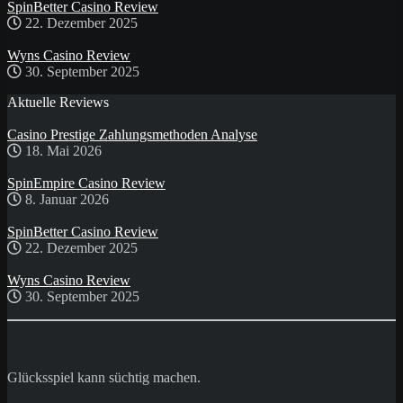
SpinBetter Casino Review
22. Dezember 2025
Wyns Casino Review
30. September 2025
Aktuelle Reviews
Casino Prestige Zahlungsmethoden Analyse
18. Mai 2026
SpinEmpire Casino Review
8. Januar 2026
SpinBetter Casino Review
22. Dezember 2025
Wyns Casino Review
30. September 2025
Glücksspiel kann süchtig machen.