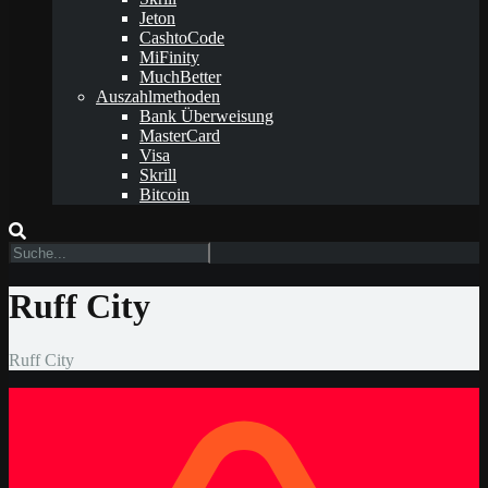
Jeton
CashtoCode
MiFinity
MuchBetter
Auszahlmethoden
Bank Überweisung
MasterCard
Visa
Skrill
Bitcoin
Ruff City
Ruff City