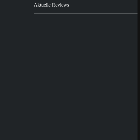
Aktuelle Reviews