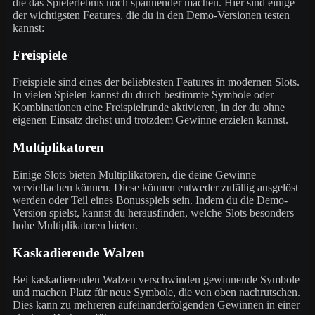
die das Spielerlebnis noch spannender machen. Hier sind einige
der wichtigsten Features, die du in den Demo-Versionen testen
kannst:
Freispiele
Freispiele sind eines der beliebtesten Features in modernen Slots.
In vielen Spielen kannst du durch bestimmte Symbole oder
Kombinationen eine Freispielrunde aktivieren, in der du ohne
eigenen Einsatz drehst und trotzdem Gewinne erzielen kannst.
Multiplikatoren
Einige Slots bieten Multiplikatoren, die deine Gewinne
vervielfachen können. Diese können entweder zufällig ausgelöst
werden oder Teil eines Bonusspiels sein. Indem du die Demo-
Version spielst, kannst du herausfinden, welche Slots besonders
hohe Multiplikatoren bieten.
Kaskadierende Walzen
Bei kaskadierenden Walzen verschwinden gewinnende Symbole
und machen Platz für neue Symbole, die von oben nachrutschen.
Dies kann zu mehreren aufeinanderfolgenden Gewinnen in einer