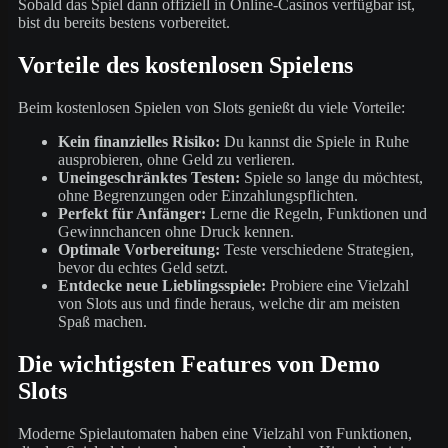
Sobald das Spiel dann offiziell in Online-Casinos verfügbar ist,
bist du bereits bestens vorbereitet.
Vorteile des kostenlosen Spielens
Beim kostenlosen Spielen von Slots genießt du viele Vorteile:
Kein finanzielles Risiko:
Du kannst die Spiele in Ruhe
ausprobieren, ohne Geld zu verlieren.
Uneingeschränktes Testen:
Spiele so lange du möchtest,
ohne Begrenzungen oder Einzahlungspflichten.
Perfekt für Anfänger:
Lerne die Regeln, Funktionen und
Gewinnchancen ohne Druck kennen.
Optimale Vorbereitung:
Teste verschiedene Strategien,
bevor du echtes Geld setzt.
Entdecke neue Lieblingsspiele:
Probiere eine Vielzahl
von Slots aus und finde heraus, welche dir am meisten
Spaß machen.
Die wichtigsten Features von Demo
Slots
Moderne Spielautomaten haben eine Vielzahl von Funktionen,