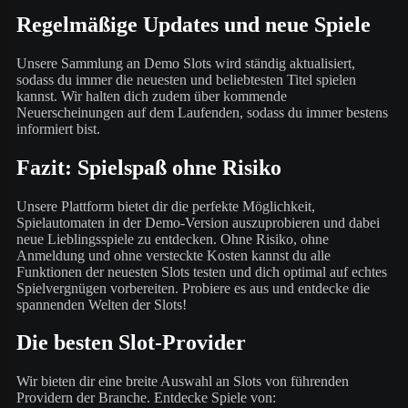
Regelmäßige Updates und neue Spiele
Unsere Sammlung an Demo Slots wird ständig aktualisiert,
sodass du immer die neuesten und beliebtesten Titel spielen
kannst. Wir halten dich zudem über kommende
Neuerscheinungen auf dem Laufenden, sodass du immer bestens
informiert bist.
Fazit: Spielspaß ohne Risiko
Unsere Plattform bietet dir die perfekte Möglichkeit,
Spielautomaten in der Demo-Version auszuprobieren und dabei
neue Lieblingsspiele zu entdecken. Ohne Risiko, ohne
Anmeldung und ohne versteckte Kosten kannst du alle
Funktionen der neuesten Slots testen und dich optimal auf echtes
Spielvergnügen vorbereiten. Probiere es aus und entdecke die
spannenden Welten der Slots!
Die besten Slot-Provider
Wir bieten dir eine breite Auswahl an Slots von führenden
Providern der Branche. Entdecke Spiele von: