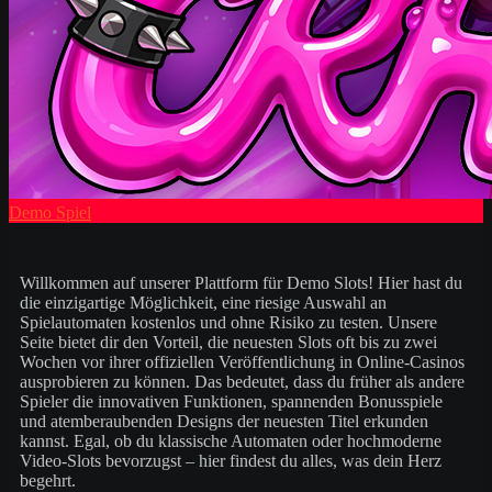
Demo Spiel
Willkommen auf unserer Plattform für Demo Slots! Hier hast du
die einzigartige Möglichkeit, eine riesige Auswahl an
Spielautomaten kostenlos und ohne Risiko zu testen. Unsere
Seite bietet dir den Vorteil, die neuesten Slots oft bis zu zwei
Wochen vor ihrer offiziellen Veröffentlichung in Online-Casinos
ausprobieren zu können. Das bedeutet, dass du früher als andere
Spieler die innovativen Funktionen, spannenden Bonusspiele
und atemberaubenden Designs der neuesten Titel erkunden
kannst. Egal, ob du klassische Automaten oder hochmoderne
Video-Slots bevorzugst – hier findest du alles, was dein Herz
begehrt.