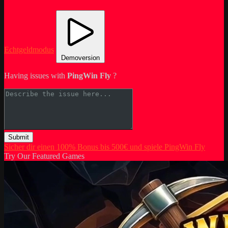
Echtgeldmodus
Demoversion
Having issues with
PingWin Fly
?
Submit
Sicher dir einen 100% Bonus bis 500€ und spiele PingWin Fly
Try Our Featured Games