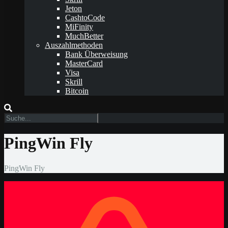
Jeton
CashtoCode
MiFinity
MuchBetter
Auszahlmethoden
Bank Überweisung
MasterCard
Visa
Skrill
Bitcoin
PingWin Fly
PingWin Fly