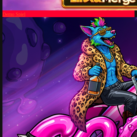
Demo Spiel