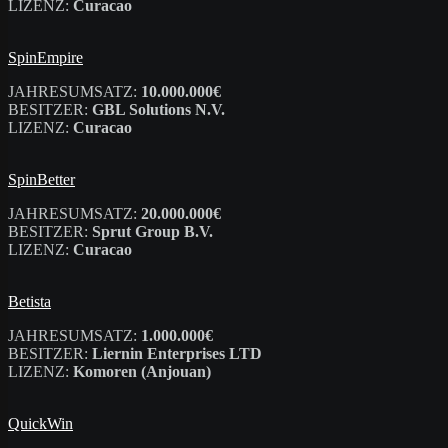
LIZENZ:
Curacao
SpinEmpire
JAHRESUMSATZ:
10.000.000€
BESITZER:
GBL Solutions N.V.
LIZENZ:
Curacao
SpinBetter
JAHRESUMSATZ:
20.000.000€
BESITZER:
Sprut Group B.V.
LIZENZ:
Curacao
Betista
JAHRESUMSATZ:
1.000.000€
BESITZER:
Liernin Enterprises LTD
LIZENZ:
Komoren (Anjouan)
QuickWin