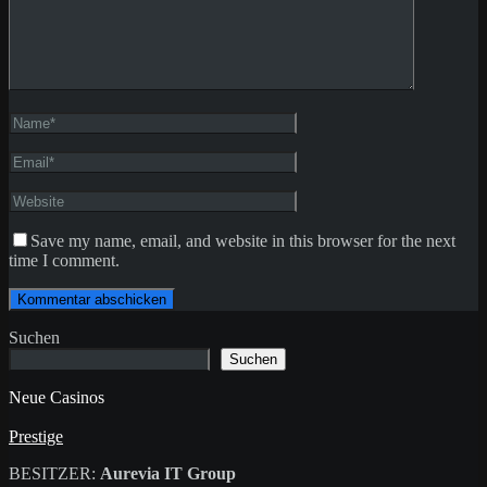
Save my name, email, and website in this browser for the next
time I comment.
Suchen
Suchen
Neue Casinos
Prestige
BESITZER:
Aurevia IT Group