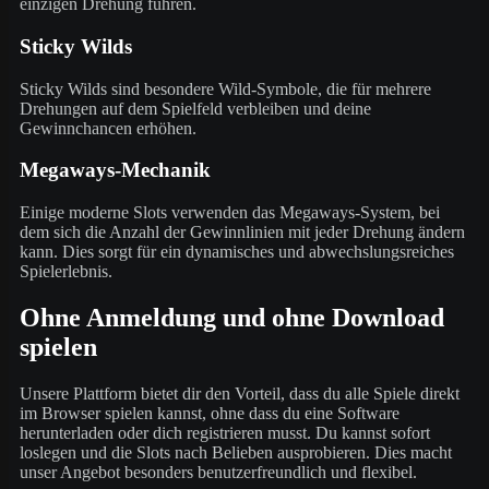
einzigen Drehung führen.
Sticky Wilds
Sticky Wilds sind besondere Wild-Symbole, die für mehrere
Drehungen auf dem Spielfeld verbleiben und deine
Gewinnchancen erhöhen.
Megaways-Mechanik
Einige moderne Slots verwenden das Megaways-System, bei
dem sich die Anzahl der Gewinnlinien mit jeder Drehung ändern
kann. Dies sorgt für ein dynamisches und abwechslungsreiches
Spielerlebnis.
Ohne Anmeldung und ohne Download
spielen
Unsere Plattform bietet dir den Vorteil, dass du alle Spiele direkt
im Browser spielen kannst, ohne dass du eine Software
herunterladen oder dich registrieren musst. Du kannst sofort
loslegen und die Slots nach Belieben ausprobieren. Dies macht
unser Angebot besonders benutzerfreundlich und flexibel.