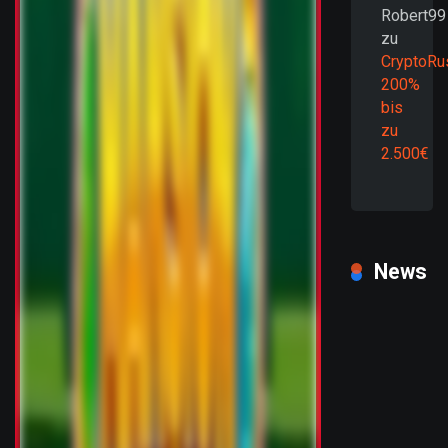
Robert99
zu
CryptoRu
200%
bis
zu
2.500€
News