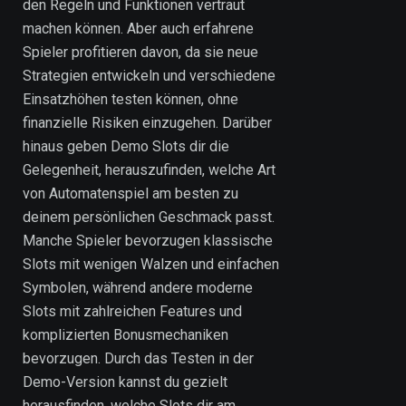
den Regeln und Funktionen vertraut
machen können. Aber auch erfahrene
Spieler profitieren davon, da sie neue
Strategien entwickeln und verschiedene
Einsatzhöhen testen können, ohne
finanzielle Risiken einzugehen. Darüber
hinaus geben Demo Slots dir die
Gelegenheit, herauszufinden, welche Art
von Automatenspiel am besten zu
deinem persönlichen Geschmack passt.
Manche Spieler bevorzugen klassische
Slots mit wenigen Walzen und einfachen
Symbolen, während andere moderne
Slots mit zahlreichen Features und
komplizierten Bonusmechaniken
bevorzugen. Durch das Testen in der
Demo-Version kannst du gezielt
herausfinden, welche Slots dir am