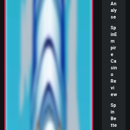
An
aly
se
Sp
inE
m
pir
e
Ca
sin
o
Re
vi
ew
Sp
in
Be
tte