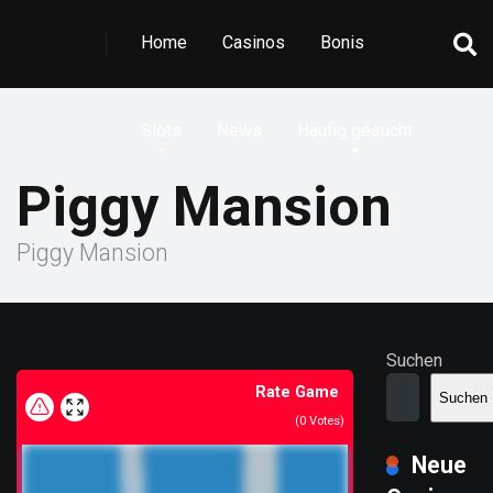
Home
Casinos
Bonis
Slots
News
Häufig gesucht
Piggy Mansion
Piggy Mansion
Suchen
Rate Game
Suchen
(
0
Votes)
Neue