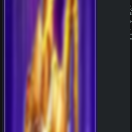
JAHRESUMSATZ:
JAHRES
1.000.000€
1.000.00
BESITZER:
BESITZE
Liernin
Liernin
Enterprises
Enterpri
LTD
LTD
LIZENZ:
LIZENZ:
Komoren
Komore
(Anjouan)
(Anjoua
Neueste
Beiträge
Casino
Prestige
Zahlungs
methoden
Analyse
SpinEmpir
e Casino
Review