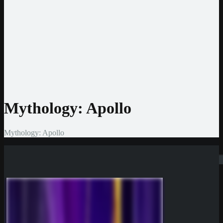
Jeton
CashtoCode
MiFinity
MuchBetter
Auszahlmethoden
Bank Überweisung
MasterCard
Visa
Skrill
Bitcoin
Mythology: Apollo
Mythology: Apollo
Suchen
Rate Game
(
0
Votes)
Neue Casinos