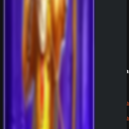
SpinBetter
Casino
Review
Wyns
Casino
Review
QuickWin
Casino
Review
Neueste
Kommenta
Alex
zu
Dazard
rami
zu
CryptoRus
Jens
zu
CryptoRush
200% bis
zu 2.500€