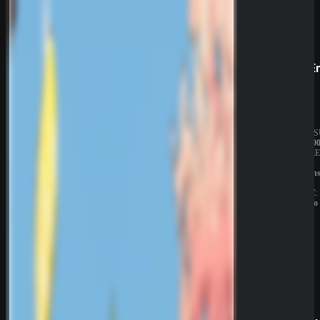
Prestige
SpinE
BESITZER:
JAHRES
Aurevia
10.000.0
IT
BESITZE
Group
GBL
LIZENZ:
Solution
Curacao
N.V.
LIZENZ:
Curacao