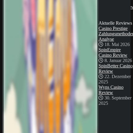
2025
Wyns Casino Revie
30. September
2025
Aktuelle Reviews
Casino Prestige
Zahlungsmethode
Analyse
18. Mai 2026
SpinEmpire
Casino Review
8. Januar 2026
SpinBetter Casino
Review
22. Dezember
2025
Wyns Casino
Review
30. September
2025