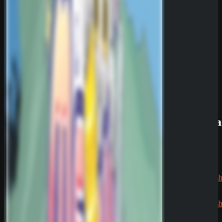
SpinBetter
Casino
Review
Wyns
Casino
Review
QuickWin
Casino
Review
Neueste
Kommenta
Alex
zu
Dazard
rami
zu
CryptoRus
Jens
zu
CryptoRush
200% bis
zu 2.500€