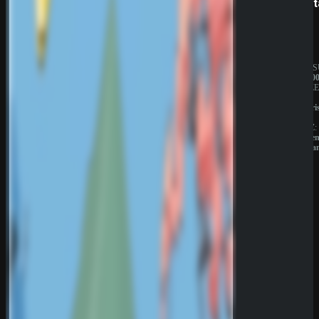
SpinBetter
Betist
JAHRESUMSATZ:
JAHRES
20.000.000€
1.000.00
BESITZER:
BESITZE
Sprut
Liernin
Group
Enterpri
B.V.
LTD
LIZENZ:
LIZENZ:
Curacao
Komore
(Anjoua
QuickWin
Wyns