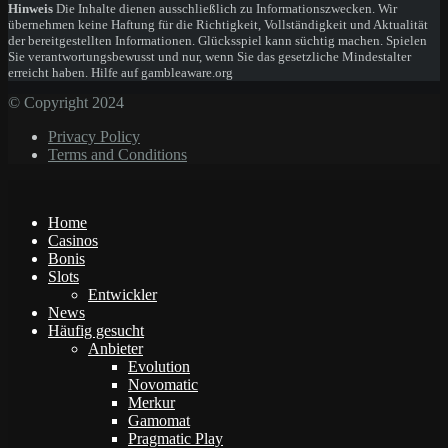
Hinweis
Die Inhalte dienen ausschließlich zu Informationszwecken. Wir
übernehmen keine Haftung für die Richtigkeit, Vollständigkeit und Aktualität
der bereitgestellten Informationen. Glücksspiel kann süchtig machen. Spielen
Sie verantwortungsbewusst und nur, wenn Sie das gesetzliche Mindestalter
erreicht haben. Hilfe auf gambleaware.org
© Copyright 2024
Privacy Policy
Terms and Conditions
Home
Casinos
Bonis
Slots
Entwickler
News
Häufig gesucht
Anbieter
Evolution
Novomatic
Merkur
Gamomat
Pragmatic Play