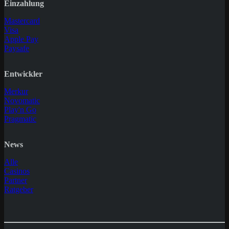
Einzahlung
Mastercard
Visa
Apple Pay
Paysafe
Entwickler
Merkur
Novomatic
Play'n Go
Pragmatic
News
Alle
Casinos
Partner
Ratgeber