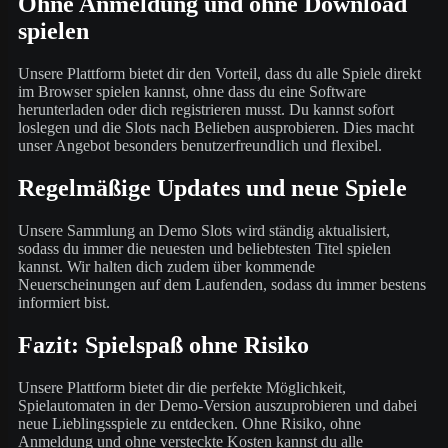
Ohne Anmeldung und ohne Download
spielen
Unsere Plattform bietet dir den Vorteil, dass du alle Spiele direkt
im Browser spielen kannst, ohne dass du eine Software
herunterladen oder dich registrieren musst. Du kannst sofort
loslegen und die Slots nach Belieben ausprobieren. Dies macht
unser Angebot besonders benutzerfreundlich und flexibel.
Regelmäßige Updates und neue Spiele
Unsere Sammlung an Demo Slots wird ständig aktualisiert,
sodass du immer die neuesten und beliebtesten Titel spielen
kannst. Wir halten dich zudem über kommende
Neuerscheinungen auf dem Laufenden, sodass du immer bestens
informiert bist.
Fazit: Spielspaß ohne Risiko
Unsere Plattform bietet dir die perfekte Möglichkeit,
Spielautomaten in der Demo-Version auszuprobieren und dabei
neue Lieblingsspiele zu entdecken. Ohne Risiko, ohne
Anmeldung und ohne versteckte Kosten kannst du alle