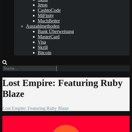
Jeton
CashtoCode
MiFinity
MuchBetter
Auszahlmethoden
Bank Überweisung
MasterCard
Visa
Skrill
Bitcoin
Lost Empire: Featuring Ruby
Blaze
Lost Empire: Featuring Ruby Blaze