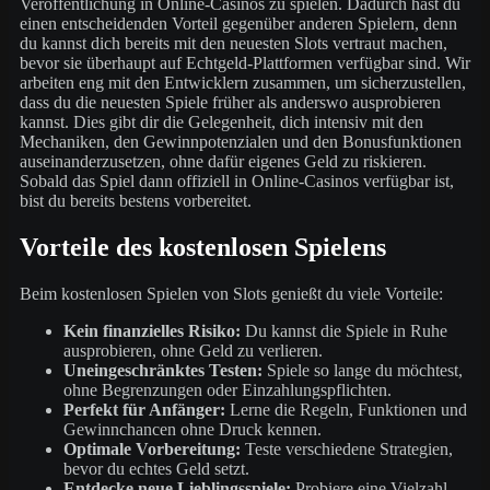
Veröffentlichung in Online-Casinos zu spielen. Dadurch hast du
einen entscheidenden Vorteil gegenüber anderen Spielern, denn
du kannst dich bereits mit den neuesten Slots vertraut machen,
bevor sie überhaupt auf Echtgeld-Plattformen verfügbar sind. Wir
arbeiten eng mit den Entwicklern zusammen, um sicherzustellen,
dass du die neuesten Spiele früher als anderswo ausprobieren
kannst. Dies gibt dir die Gelegenheit, dich intensiv mit den
Mechaniken, den Gewinnpotenzialen und den Bonusfunktionen
auseinanderzusetzen, ohne dafür eigenes Geld zu riskieren.
Sobald das Spiel dann offiziell in Online-Casinos verfügbar ist,
bist du bereits bestens vorbereitet.
Vorteile des kostenlosen Spielens
Beim kostenlosen Spielen von Slots genießt du viele Vorteile:
Kein finanzielles Risiko:
Du kannst die Spiele in Ruhe
ausprobieren, ohne Geld zu verlieren.
Uneingeschränktes Testen:
Spiele so lange du möchtest,
ohne Begrenzungen oder Einzahlungspflichten.
Perfekt für Anfänger:
Lerne die Regeln, Funktionen und
Gewinnchancen ohne Druck kennen.
Optimale Vorbereitung:
Teste verschiedene Strategien,
bevor du echtes Geld setzt.
Entdecke neue Lieblingsspiele:
Probiere eine Vielzahl