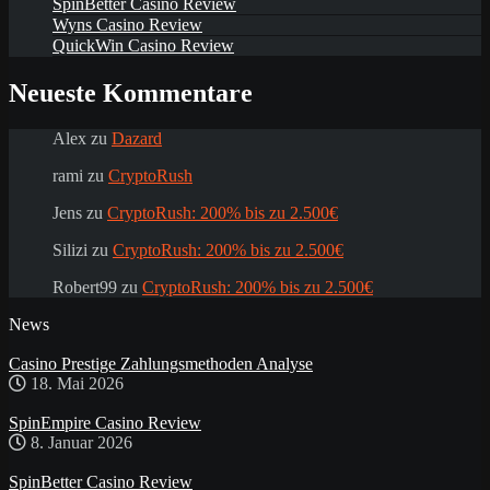
SpinBetter Casino Review
Wyns Casino Review
QuickWin Casino Review
Neueste Kommentare
Alex
zu
Dazard
rami
zu
CryptoRush
Jens
zu
CryptoRush: 200% bis zu 2.500€
Silizi
zu
CryptoRush: 200% bis zu 2.500€
Robert99
zu
CryptoRush: 200% bis zu 2.500€
News
Casino Prestige Zahlungsmethoden Analyse
18. Mai 2026
SpinEmpire Casino Review
8. Januar 2026
SpinBetter Casino Review