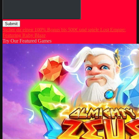
Submit
Sicher dir einen 100% Bonus bis 500€ und spiele Lost Empire:
Featuring Ruby Blaze
Try Our Featured Games