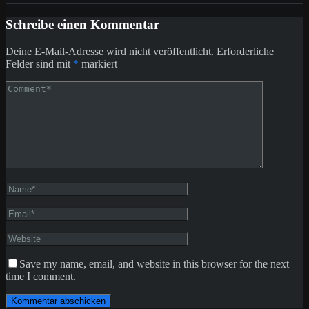
Schreibe einen Kommentar
Deine E-Mail-Adresse wird nicht veröffentlicht.
Erforderliche
Felder sind mit
*
markiert
Save my name, email, and website in this browser for the next
time I comment.