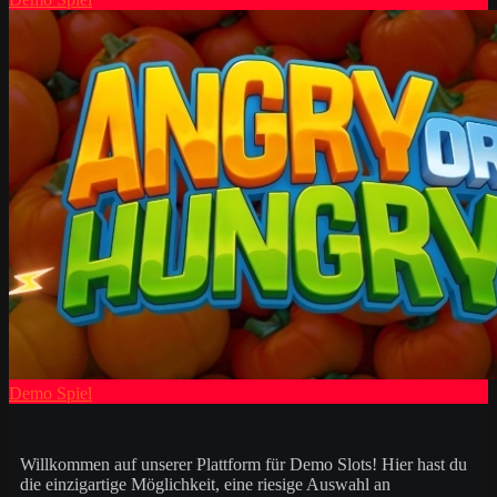
Demo Spiel
Willkommen auf unserer Plattform für Demo Slots! Hier hast du
die einzigartige Möglichkeit, eine riesige Auswahl an