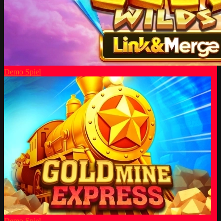
Demo Spiel
Demo Spiel