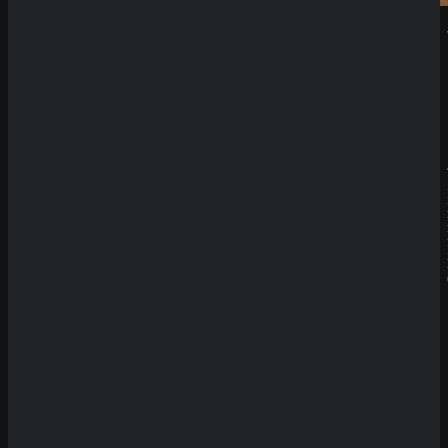
Neueste
Beiträge
Echtgeldmodus
Casino
Demoversion
Prestige