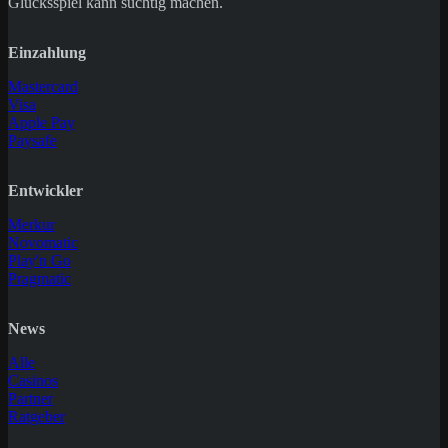
Glücksspiel kann süchtig machen.
Einzahlung
Mastercard
Visa
Apple Pay
Paysafe
Entwickler
Merkur
Novomatic
Play'n Go
Pragmatic
News
Alle
Casinos
Partner
Ratgeber