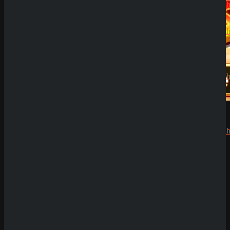
CryptoRus
Jens
zu
CryptoRush
200% bis
zu 2.500€
Silizi
zu
CryptoRush
200% bis
zu 2.500€
Demo Spiel
Robert99
zu
CryptoRush
200% bis
zu 2.500€
News
Casino Prestige
Zahlungsmethoden
Analyse
18. Mai 2026
SpinEmpire Casino
Review