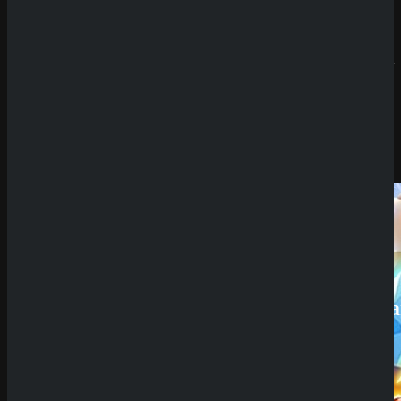
Zahlungs
Having issues with
Long Neck Fortune
?
methoden
Analyse
SpinEmpir
e Casino
Review
SpinBetter
Submit
Casino
Sicher dir einen 100% Bonus bis 500€ und spiele
Review
Long Neck Fortune
Wyns
Try Our Featured Games
Casino
Review
QuickWin
Casino
Review
Neueste
Kommenta
Alex
zu
Dazard
rami
zu