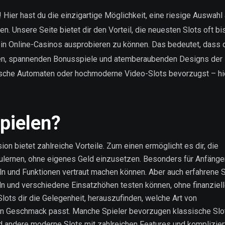
Hier hast du die einzigartige Möglichkeit, eine riesige Auswahl
. Unsere Seite bietet dir den Vorteil, die neuesten Slots oft bi
g in Online-Casinos ausprobieren zu können. Das bedeutet, dass 
ionen, spannenden Bonusspiele und atemberaubenden Designs der
sische Automaten oder hochmoderne Video-Slots bevorzugst – hi
pielen?
n bietet zahlreiche Vorteile. Zum einen ermöglicht es dir, die
ernen, ohne eigenes Geld einzusetzen. Besonders für Anfänger
eln und Funktionen vertraut machen können. Aber auch erfahrene S
eln und verschiedene Einsatzhöhen testen können, ohne finanziel
ots dir die Gelegenheit, herauszufinden, welche Art von
n Geschmack passt. Manche Spieler bevorzugen klassische Slo
andere moderne Slots mit zahlreichen Features und komplizier