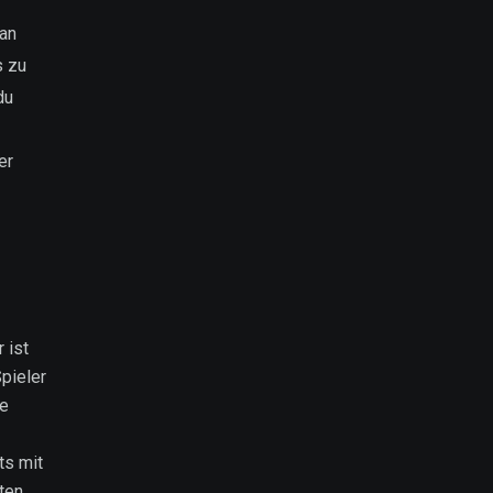
 an
s zu
du
er
 ist
pieler
le
ts mit
ten