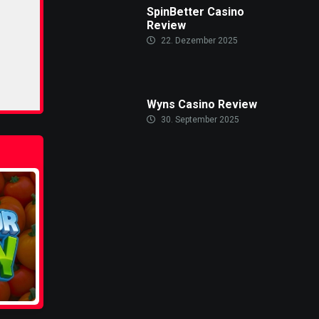
SpinBetter Casino
Review
22. Dezember 2025
Wyns Casino Review
30. September 2025