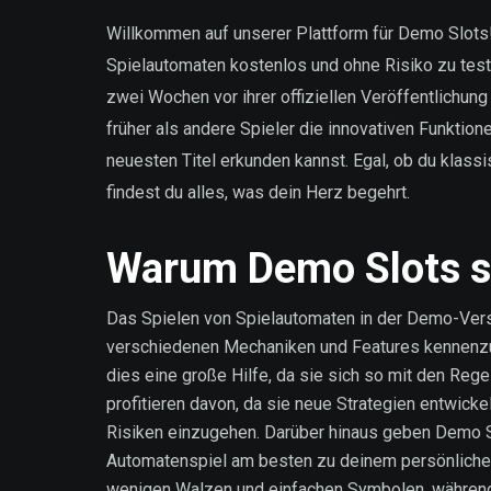
Willkommen auf unserer Plattform für Demo Slots! 
Spielautomaten kostenlos und ohne Risiko zu testen
zwei Wochen vor ihrer offiziellen Veröffentlichun
früher als andere Spieler die innovativen Funkt
neuesten Titel erkunden kannst. Egal, ob du klas
findest du alles, was dein Herz begehrt.
Warum Demo Slots s
Das Spielen von Spielautomaten in der Demo-Versio
verschiedenen Mechaniken und Features kennenzul
dies eine große Hilfe, da sie sich so mit den Reg
profitieren davon, da sie neue Strategien entwick
Risiken einzugehen. Darüber hinaus geben Demo Sl
Automatenspiel am besten zu deinem persönliche
wenigen Walzen und einfachen Symbolen, während 