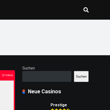
Suchen
(
0
Votes)
Suchen
Neue Casinos
Prestige