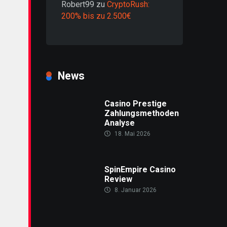
Robert99
zu
CryptoRush:
200% bis zu 2.500€
News
Casino Prestige
Zahlungsmethoden
Analyse
18. Mai 2026
SpinEmpire Casino
Review
8. Januar 2026