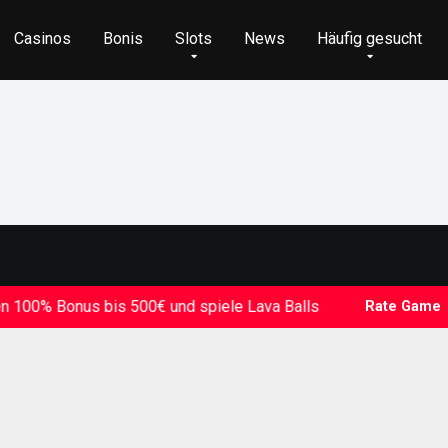
Casinos
Bonis
Slots
News
Häufig gesucht
0% Bonus bis 500€ und spiele Lava Balls
Rate Game