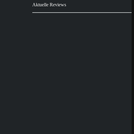
Aktuelle Reviews