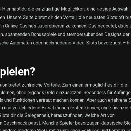
Hier hast du die einzigartige Möglichkeit, eine riesige Auswahl
. Unsere Seite bietet dir den Vorteil, die neuesten Slots oft bi
g in Online-Casinos ausprobieren zu können. Das bedeutet, dass 
ionen, spannenden Bonusspiele und atemberaubenden Designs der
sische Automaten oder hochmoderne Video-Slots bevorzugst – hi
pielen?
n bietet zahlreiche Vorteile. Zum einen ermöglicht es dir, die
ernen, ohne eigenes Geld einzusetzen. Besonders für Anfänger
eln und Funktionen vertraut machen können. Aber auch erfahrene S
eln und verschiedene Einsatzhöhen testen können, ohne finanziel
ots dir die Gelegenheit, herauszufinden, welche Art von
n Geschmack passt. Manche Spieler bevorzugen klassische Slo
andere moderne Slots mit zahlreichen Features und komplizier