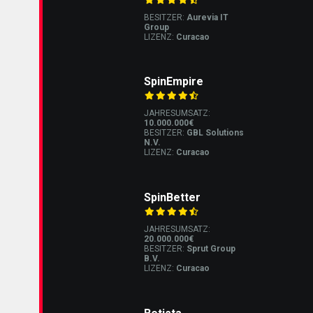
BESITZER:
Aurevia IT
Group
LIZENZ:
Curacao
SpinEmpire
JAHRESUMSATZ:
10.000.000€
BESITZER:
GBL Solutions
N.V.
LIZENZ:
Curacao
SpinBetter
JAHRESUMSATZ:
20.000.000€
BESITZER:
Sprut Group
B.V.
LIZENZ:
Curacao