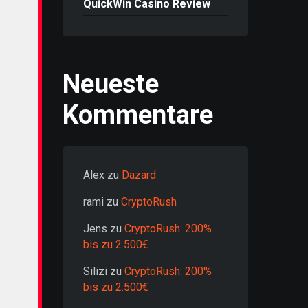
QuickWin Casino Review
Neueste
Kommentare
Alex
zu
Dazard
rami
zu
CryptoRush
Jens
zu
CryptoRush: 200%
bis zu 2.500€
Silizi
zu
CryptoRush: 200%
bis zu 2.500€