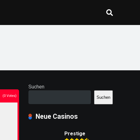
Suchen
(
0
Votes)
Suchen
Neue Casinos
Prestige