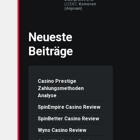
LIZENZ:
Komoren
(Anjouan)
Neueste
Beiträge
Casino Prestige
Zahlungsmethoden
Analyse
SpinEmpire Casino Review
SpinBetter Casino Review
Wyns Casino Review