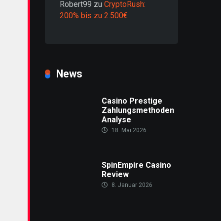
Robert99
zu
CryptoRush:
200% bis zu 2.500€
News
Casino Prestige
Zahlungsmethoden
Analyse
18. Mai 2026
SpinEmpire Casino
Review
8. Januar 2026