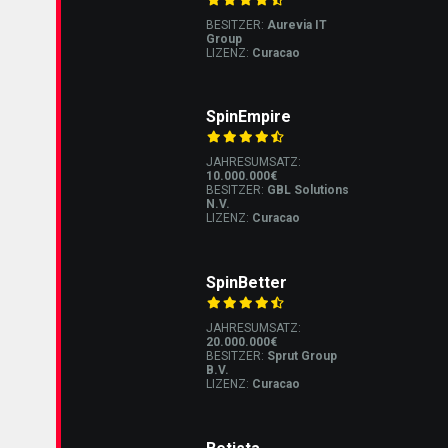
BESITZER:
Aurevia IT
Group
LIZENZ:
Curacao
SpinEmpire
JAHRESUMSATZ:
10.000.000€
BESITZER:
GBL Solutions
N.V.
LIZENZ:
Curacao
SpinBetter
JAHRESUMSATZ:
20.000.000€
BESITZER:
Sprut Group
B.V.
LIZENZ:
Curacao