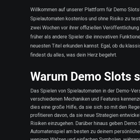
Willkommen auf unserer Plattform für Demo Slots! 
Spielautomaten kostenlos und ohne Risiko zu testen
zwei Wochen vor ihrer offiziellen Veröffentlichun
früher als andere Spieler die innovativen Funkt
neuesten Titel erkunden kannst. Egal, ob du klas
findest du alles, was dein Herz begehrt.
Warum Demo Slots s
Das Spielen von Spielautomaten in der Demo-Versio
verschiedenen Mechaniken und Features kennenzul
dies eine große Hilfe, da sie sich so mit den Reg
profitieren davon, da sie neue Strategien entwick
Risiken einzugehen. Darüber hinaus geben Demo Sl
Automatenspiel am besten zu deinem persönliche
wenigen Walzen und einfachen Symbolen, während 