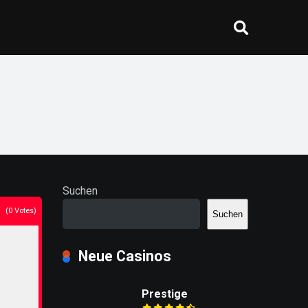
Suchen
(
0
Votes)
Suchen
Neue Casinos
Prestige