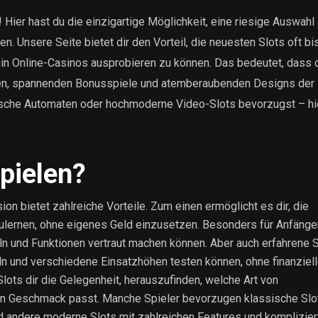
Hier hast du die einzigartige Möglichkeit, eine riesige Auswahl
. Unsere Seite bietet dir den Vorteil, die neuesten Slots oft bi
g in Online-Casinos ausprobieren zu können. Das bedeutet, dass 
ionen, spannenden Bonusspiele und atemberaubenden Designs der
sische Automaten oder hochmoderne Video-Slots bevorzugst – hi
pielen?
n bietet zahlreiche Vorteile. Zum einen ermöglicht es dir, die
ernen, ohne eigenes Geld einzusetzen. Besonders für Anfänger
eln und Funktionen vertraut machen können. Aber auch erfahrene S
eln und verschiedene Einsatzhöhen testen können, ohne finanziel
ots dir die Gelegenheit, herauszufinden, welche Art von
n Geschmack passt. Manche Spieler bevorzugen klassische Slo
andere moderne Slots mit zahlreichen Features und komplizier