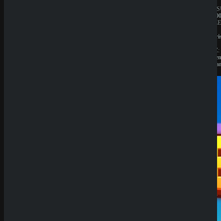
JAHRESUMSATZ:
JAHRES
1.000.000€
1.000.00
BESITZER:
BESITZE
Liernin
Liernin
Enterprises
Enterpri
LTD
LTD
LIZENZ:
LIZENZ:
Komoren
Komore
(Anjouan)
(Anjoua
Neueste
Beiträge
Casino
Prestige
Zahlungs
methoden
Analyse
SpinEmpir
e Casino
Review