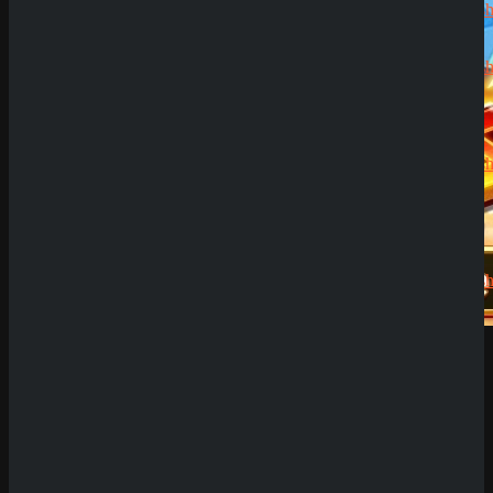
CryptoRus
Jens
zu
CryptoRush
200% bis
zu 2.500€
Silizi
zu
CryptoRush
200% bis
zu 2.500€
Robert99
zu
CryptoRush
200% bis
zu 2.500€
Demo Spiel
News
Casino Prestige
Zahlungsmethoden
Analyse
18. Mai 2026
SpinEmpire Casino
Review