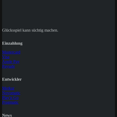
Glücksspiel kann süchtig machen.
Einzahlung
Mastercard
Visa
Apple Pay
Paysafe
Entwickler
Merkur
Novomatic
Play'n Go
Pragmatic
News