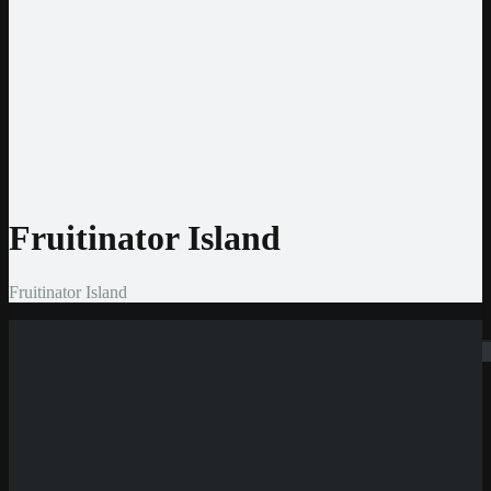
Jeton
CashtoCode
MiFinity
MuchBetter
Auszahlmethoden
Bank Überweisung
MasterCard
Visa
Skrill
Bitcoin
Fruitinator Island
Fruitinator Island
Suchen
Neue Casinos