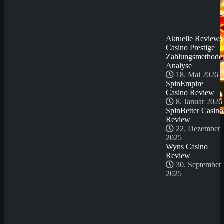
2025
Wyns Casino Revie
30. September
2025
Aktuelle Reviews
Casino Prestige
Zahlungsmethode
Analyse
18. Mai 2026
SpinEmpire
Casino Review
8. Januar 2026
SpinBetter Casino
Review
Demo Spiel
22. Dezember
2025
Wyns Casino
Review
30. September
2025