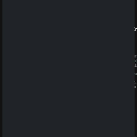
Prestige
SpinE
BESITZER:
JAHRES
Aurevia
10.000.0
IT
BESITZE
Group
GBL
LIZENZ:
Solution
Curacao
N.V.
LIZENZ:
Curacao