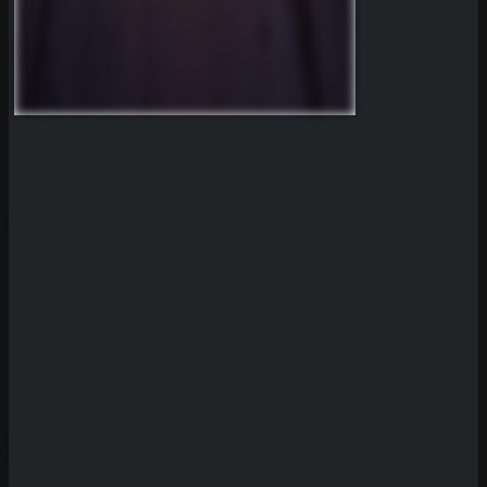
Sicher dir einen 100% Bonus bis 500€ und spiele 
Try Our Featured Games