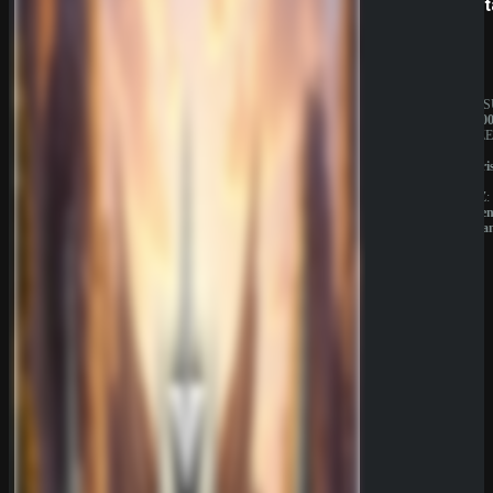
SpinBetter
Betist
JAHRESUMSATZ:
JAHRES
20.000.000€
1.000.00
BESITZER:
BESITZE
Sprut
Liernin
Group
Enterpri
B.V.
LTD
LIZENZ:
LIZENZ:
Curacao
Komore
(Anjoua
QuickWin
Wyns