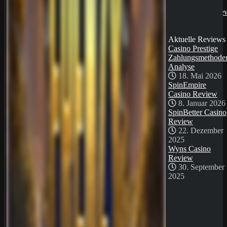
2025
Wyns Casino Revie
30. September
2025
Aktuelle Reviews
Casino Prestige
Zahlungsmethode
Analyse
18. Mai 2026
SpinEmpire
Casino Review
8. Januar 2026
SpinBetter Casino
Review
22. Dezember
2025
Wyns Casino
Review
30. September
2025