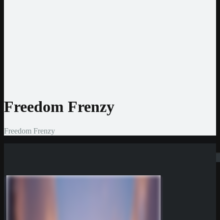
Jeton
CashtoCode
MiFinity
MuchBetter
Auszahlmethoden
Bank Überweisung
MasterCard
Visa
Skrill
Bitcoin
Freedom Frenzy
Freedom Frenzy
Suchen
Rate Game
(
0
Votes)
Neue Casinos