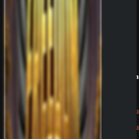
SpinBetter
Casino
Review
Wyns
Casino
Review
QuickWin
Casino
Review
Neueste
Kommenta
Alex
zu
Dazard
rami
zu
CryptoRus
Jens
zu
CryptoRush
200% bis
zu 2.500€