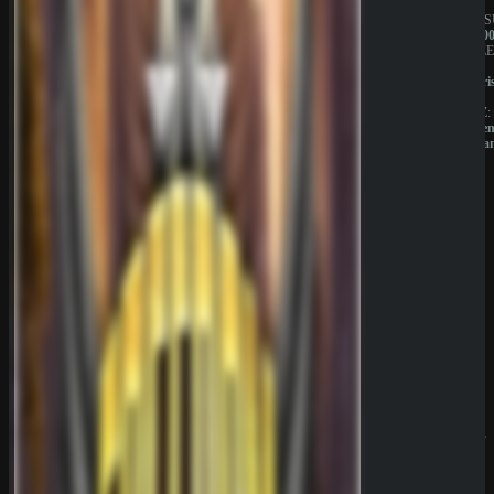
JAHRESUMSATZ:
JAHRES
1.000.000€
1.000.00
BESITZER:
BESITZE
Liernin
Liernin
Enterprises
Enterpri
LTD
LTD
LIZENZ:
LIZENZ:
Komoren
Komore
(Anjouan)
(Anjoua
Neueste
Beiträge
Casino
Prestige
Zahlungs
methoden
Analyse
SpinEmpir
e Casino
Review