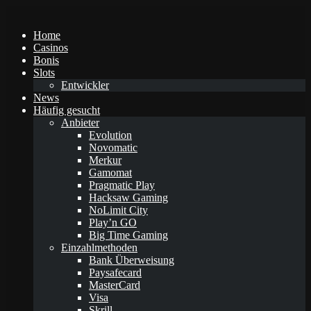
Home
Casinos
Bonis
Slots
Entwickler
News
Häufig gesucht
Anbieter
Evolution
Novomatic
Merkur
Gamomat
Pragmatic Play
Hacksaw Gaming
NoLimit City
Play’n GO
Big Time Gaming
Einzahlmethoden
Bank Überweisung
Paysafecard
MasterCard
Visa
Skrill