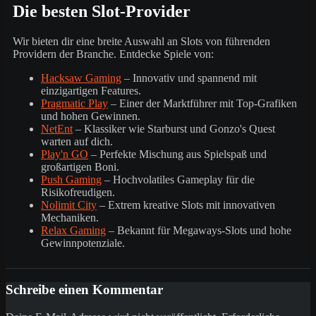
Die besten Slot-Provider
Wir bieten dir eine breite Auswahl an Slots von führenden
Providern der Branche. Entdecke Spiele von:
Hacksaw Gaming
– Innovativ und spannend mit
einzigartigen Features.
Pragmatic Play
– Einer der Marktführer mit Top-Grafiken
und hohen Gewinnen.
NetEnt
– Klassiker wie Starburst und Gonzo's Quest
warten auf dich.
Play'n GO
– Perfekte Mischung aus Spielspaß und
großartigen Boni.
Push Gaming
– Hochvolatiles Gameplay für die
Risikofreudigen.
Nolimit City
– Extrem kreative Slots mit innovativen
Mechaniken.
Relax Gaming
– Bekannt für Megaways-Slots und hohe
Gewinnpotenziale.
Schreibe einen Kommentar