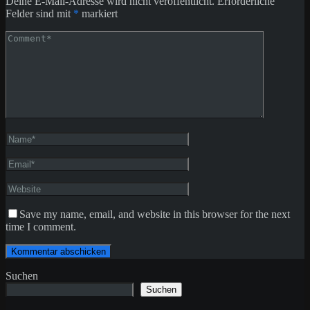
Deine E-Mail-Adresse wird nicht veröffentlicht.
Erforderliche
Felder sind mit
*
markiert
Save my name, email, and website in this browser for the next
time I comment.
Suchen
Suchen