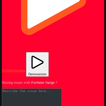
Echtgeldmodus
Demoversion
Having issues with
Fortune Surge
?