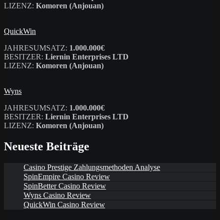
LIZENZ:
Komoren (Anjouan)
QuickWin
JAHRESUMSATZ:
1.000.000€
BESITZER:
Liernin Enterprises LTD
LIZENZ:
Komoren (Anjouan)
Wyns
JAHRESUMSATZ:
1.000.000€
BESITZER:
Liernin Enterprises LTD
LIZENZ:
Komoren (Anjouan)
Neueste Beiträge
Casino Prestige Zahlungsmethoden Analyse
SpinEmpire Casino Review
SpinBetter Casino Review
Wyns Casino Review
QuickWin Casino Review