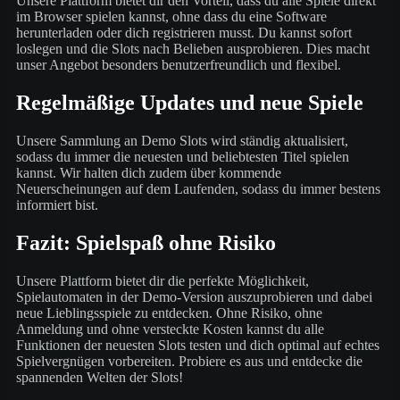
Unsere Plattform bietet dir den Vorteil, dass du alle Spiele direkt
im Browser spielen kannst, ohne dass du eine Software
herunterladen oder dich registrieren musst. Du kannst sofort
loslegen und die Slots nach Belieben ausprobieren. Dies macht
unser Angebot besonders benutzerfreundlich und flexibel.
Regelmäßige Updates und neue Spiele
Unsere Sammlung an Demo Slots wird ständig aktualisiert,
sodass du immer die neuesten und beliebtesten Titel spielen
kannst. Wir halten dich zudem über kommende
Neuerscheinungen auf dem Laufenden, sodass du immer bestens
informiert bist.
Fazit: Spielspaß ohne Risiko
Unsere Plattform bietet dir die perfekte Möglichkeit,
Spielautomaten in der Demo-Version auszuprobieren und dabei
neue Lieblingsspiele zu entdecken. Ohne Risiko, ohne
Anmeldung und ohne versteckte Kosten kannst du alle
Funktionen der neuesten Slots testen und dich optimal auf echtes
Spielvergnügen vorbereiten. Probiere es aus und entdecke die
spannenden Welten der Slots!