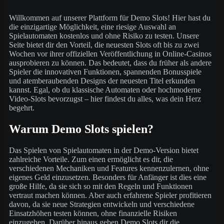
Willkommen auf unserer Plattform für Demo Slots! Hier hast du
die einzigartige Möglichkeit, eine riesige Auswahl an
Spielautomaten kostenlos und ohne Risiko zu testen. Unsere
Seite bietet dir den Vorteil, die neuesten Slots oft bis zu zwei
Wochen vor ihrer offiziellen Veröffentlichung in Online-Casinos
ausprobieren zu können. Das bedeutet, dass du früher als andere
Spieler die innovativen Funktionen, spannenden Bonusspiele
und atemberaubenden Designs der neuesten Titel erkunden
kannst. Egal, ob du klassische Automaten oder hochmoderne
Video-Slots bevorzugst – hier findest du alles, was dein Herz
begehrt.
Warum Demo Slots spielen?
Das Spielen von Spielautomaten in der Demo-Version bietet
zahlreiche Vorteile. Zum einen ermöglicht es dir, die
verschiedenen Mechaniken und Features kennenzulernen, ohne
eigenes Geld einzusetzen. Besonders für Anfänger ist dies eine
große Hilfe, da sie sich so mit den Regeln und Funktionen
vertraut machen können. Aber auch erfahrene Spieler profitieren
davon, da sie neue Strategien entwickeln und verschiedene
Einsatzhöhen testen können, ohne finanzielle Risiken
einzugehen. Darüber hinaus geben Demo Slots dir die