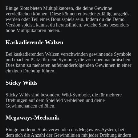
Einige Slots bieten Multiplikatoren, die deine Gewinne
vervielfachen können. Diese können entweder zufällig ausgelöst
werden oder Teil eines Bonusspiels sein. Indem du die Demo-
Version spielst, kannst du herausfinden, welche Slots besonders
hohe Multiplikatoren bieten.
Kaskadierende Walzen
Bei kaskadierenden Walzen verschwinden gewinnende Symbole
und machen Platz für neue Symbole, die von oben nachrutschen.
Dies kann zu mehreren aufeinanderfolgenden Gewinnen in einer
einzigen Drehung führen.
Sticky Wilds
Sticky Wilds sind besondere Wild-Symbole, die für mehrere
Drehungen auf dem Spielfeld verbleiben und deine
Gewinnchancen erhöhen.
Megaways-Mechanik
Einige moderne Slots verwenden das Megaways-System, bei
dem sich die Anzahl der Gewinnlinien mit jeder Drehung ändern