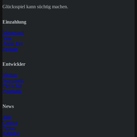
Glücksspiel kann süchtig machen.
Einzahlung
Mastercard
Visa
Apple Pay
Paysafe
Entwickler
Merkur
Novomatic
Play'n Go
Pragmatic
News
Alle
Casinos
Partner
Ratgeber