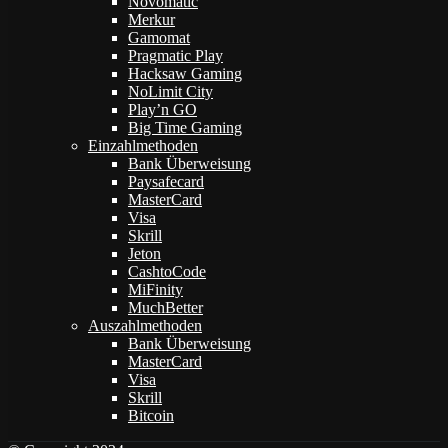
Novomatic
Merkur
Gamomat
Pragmatic Play
Hacksaw Gaming
NoLimit City
Play’n GO
Big Time Gaming
Einzahlmethoden
Bank Überweisung
Paysafecard
MasterCard
Visa
Skrill
Jeton
CashtoCode
MiFinity
MuchBetter
Auszahlmethoden
Bank Überweisung
MasterCard
Visa
Skrill
Bitcoin