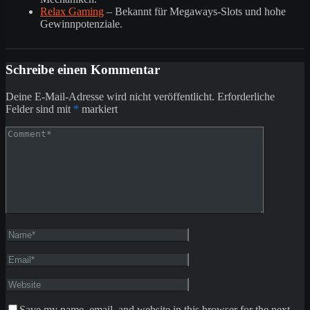
Relax Gaming
– Bekannt für Megaways-Slots und hohe
Gewinnpotenziale.
Schreibe einen Kommentar
Deine E-Mail-Adresse wird nicht veröffentlicht.
Erforderliche
Felder sind mit
*
markiert
Save my name, email, and website in this browser for the next