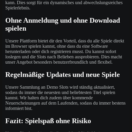
kann. Dies sorgt für ein dynamisches und abwechslungsreiches
Spielerlebnis.
Ohne Anmeldung und ohne Download
spielen
Unsere Plattform bietet dir den Vorteil, dass du alle Spiele direkt
im Browser spielen kannst, ohne dass du eine Software
herunterladen oder dich registrieren musst. Du kannst sofort
loslegen und die Slots nach Belieben ausprobieren. Dies macht
unser Angebot besonders benutzerfreundlich und flexibel.
Regelmäßige Updates und neue Spiele
Unsere Sammlung an Demo Slots wird ständig aktualisiert,
sodass du immer die neuesten und beliebtesten Titel spielen
kannst. Wir halten dich zudem über kommende
Neuerscheinungen auf dem Laufenden, sodass du immer bestens
informiert bist.
Fazit: Spielspaß ohne Risiko