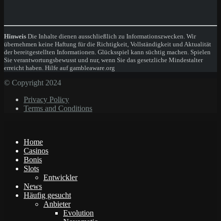
Hinweis
Die Inhalte dienen ausschließlich zu Informationszwecken. Wir
übernehmen keine Haftung für die Richtigkeit, Vollständigkeit und Aktualität
der bereitgestellten Informationen. Glücksspiel kann süchtig machen. Spielen
Sie verantwortungsbewusst und nur, wenn Sie das gesetzliche Mindestalter
erreicht haben. Hilfe auf gambleaware.org
© Copyright 2024
Privacy Policy
Terms and Conditions
Home
Casinos
Bonis
Slots
Entwickler
News
Häufig gesucht
Anbieter
Evolution