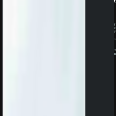
SpinBetter
Betist
JAHRESUMSATZ:
JAHRES
20.000.000€
1.000.00
BESITZER:
BESITZE
Sprut
Liernin
Group
Enterpri
B.V.
LTD
LIZENZ:
LIZENZ:
Curacao
Komore
(Anjoua
QuickWin
Wyns