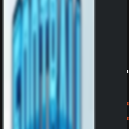
SpinBetter
Casino
Review
Wyns
Casino
Review
QuickWin
Casino
Review
Neueste
Kommenta
Alex
zu
Dazard
rami
zu
CryptoRus
Jens
zu
CryptoRush
200% bis
zu 2.500€