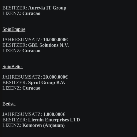
BESITZER:
Aurevia IT Group
LIZENZ:
Curacao
SpinEmpire
JAHRESUMSATZ:
10.000.000€
BESITZER:
GBL Solutions N.V.
LIZENZ:
Curacao
SpinBetter
JAHRESUMSATZ:
20.000.000€
BESITZER:
Sprut Group B.V.
LIZENZ:
Curacao
Betista
JAHRESUMSATZ:
1.000.000€
BESITZER:
Liernin Enterprises LTD
LIZENZ:
Komoren (Anjouan)