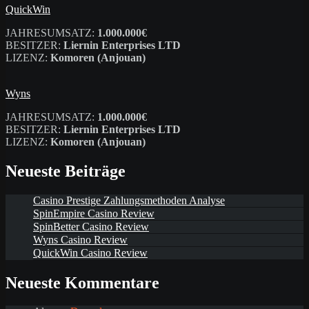
QuickWin
JAHRESUMSATZ:
1.000.000€
BESITZER:
Liernin Enterprises LTD
LIZENZ:
Komoren (Anjouan)
Wyns
JAHRESUMSATZ:
1.000.000€
BESITZER:
Liernin Enterprises LTD
LIZENZ:
Komoren (Anjouan)
Neueste Beiträge
Casino Prestige Zahlungsmethoden Analyse
SpinEmpire Casino Review
SpinBetter Casino Review
Wyns Casino Review
QuickWin Casino Review
Neueste Kommentare