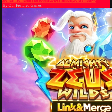
Sicher dir einen 100% Bonus bis 500€ und spiele Flock Me
Try Our Featured Games