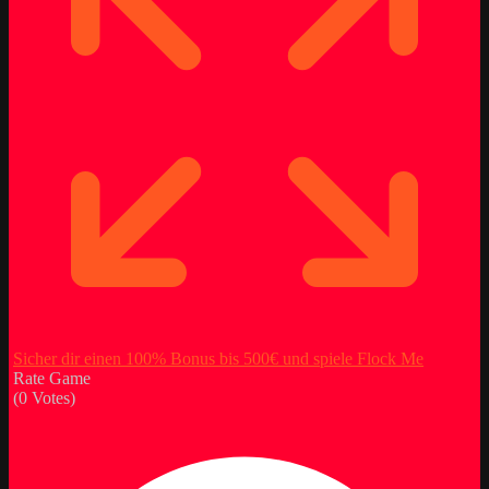
Sicher dir einen 100% Bonus bis 500€ und spiele Flock Me
Rate Game
(
0
Votes)