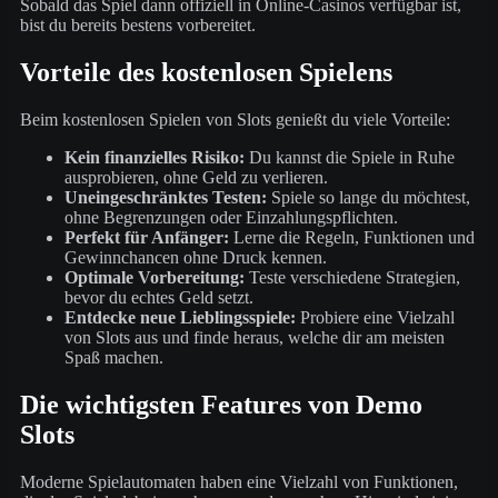
Sobald das Spiel dann offiziell in Online-Casinos verfügbar ist,
bist du bereits bestens vorbereitet.
Vorteile des kostenlosen Spielens
Beim kostenlosen Spielen von Slots genießt du viele Vorteile:
Kein finanzielles Risiko:
Du kannst die Spiele in Ruhe
ausprobieren, ohne Geld zu verlieren.
Uneingeschränktes Testen:
Spiele so lange du möchtest,
ohne Begrenzungen oder Einzahlungspflichten.
Perfekt für Anfänger:
Lerne die Regeln, Funktionen und
Gewinnchancen ohne Druck kennen.
Optimale Vorbereitung:
Teste verschiedene Strategien,
bevor du echtes Geld setzt.
Entdecke neue Lieblingsspiele:
Probiere eine Vielzahl
von Slots aus und finde heraus, welche dir am meisten
Spaß machen.
Die wichtigsten Features von Demo
Slots
Moderne Spielautomaten haben eine Vielzahl von Funktionen,