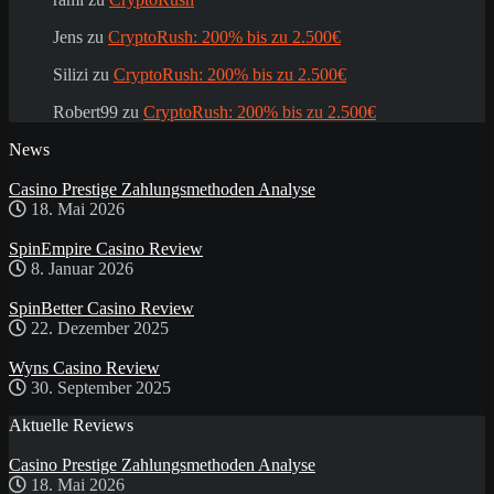
Jens
zu
CryptoRush: 200% bis zu 2.500€
Silizi
zu
CryptoRush: 200% bis zu 2.500€
Robert99
zu
CryptoRush: 200% bis zu 2.500€
News
Casino Prestige Zahlungsmethoden Analyse
18. Mai 2026
SpinEmpire Casino Review
8. Januar 2026
SpinBetter Casino Review
22. Dezember 2025
Wyns Casino Review
30. September 2025
Aktuelle Reviews
Casino Prestige Zahlungsmethoden Analyse
18. Mai 2026