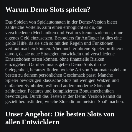
Warum Demo Slots spielen?
Das Spielen von Spielautomaten in der Demo-Version bietet
zahlreiche Vorteile. Zum einen ermöglicht es dir, die
verschiedenen Mechaniken und Features kennenzulernen, ohne
eigenes Geld einzusetzen. Besonders für Anfänger ist dies eine
große Hilfe, da sie sich so mit den Regeln und Funktionen
vertraut machen können. Aber auch erfahrene Spieler profitieren
davon, da sie neue Strategien entwickeln und verschiedene
Einsatzhöhen testen können, ohne finanzielle Risiken
einzugehen. Darüber hinaus geben Demo Slots dir die
Gelegenheit, herauszufinden, welche Art von Automatenspiel am
besten zu deinem persönlichen Geschmack passt. Manche
Spieler bevorzugen klassische Slots mit wenigen Walzen und
einfachen Symbolen, während andere moderne Slots mit
zahlreichen Features und komplizierten Bonusmechaniken
bevorzugen. Durch das Testen in der Demo-Version kannst du
gezielt herausfinden, welche Slots dir am meisten Spaß machen.
Unser Angebot: Die besten Slots von
allen Entwicklern