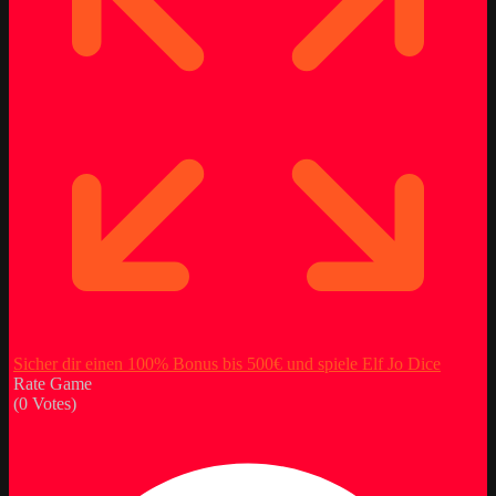
Sicher dir einen 100% Bonus bis 500€ und spiele Elf Jo Dice
Rate Game
(
0
Votes)