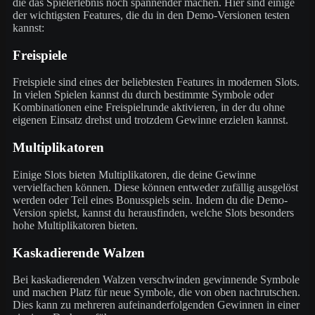
die das Spielerlebnis noch spannender machen. Hier sind einige
der wichtigsten Features, die du in den Demo-Versionen testen
kannst:
Freispiele
Freispiele sind eines der beliebtesten Features in modernen Slots.
In vielen Spielen kannst du durch bestimmte Symbole oder
Kombinationen eine Freispielrunde aktivieren, in der du ohne
eigenen Einsatz drehst und trotzdem Gewinne erzielen kannst.
Multiplikatoren
Einige Slots bieten Multiplikatoren, die deine Gewinne
vervielfachen können. Diese können entweder zufällig ausgelöst
werden oder Teil eines Bonusspiels sein. Indem du die Demo-
Version spielst, kannst du herausfinden, welche Slots besonders
hohe Multiplikatoren bieten.
Kaskadierende Walzen
Bei kaskadierenden Walzen verschwinden gewinnende Symbole
und machen Platz für neue Symbole, die von oben nachrutschen.
Dies kann zu mehreren aufeinanderfolgenden Gewinnen in einer