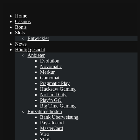
Home
Casinos
Bonis
Slots
Entwickler
News
Häufig gesucht
Anbieter
Evolution
Novomatic
Merkur
Gamomat
Pragmatic Play
Hacksaw Gaming
NoLimit City
Play’n GO
Big Time Gaming
Einzahlmethoden
Bank Überweisung
Paysafecard
MasterCard
Visa
Skrill