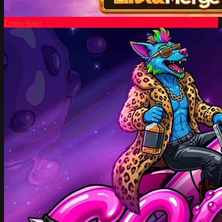
Demo Spiel