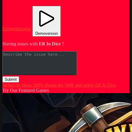
Echtgeldmodus
Demoversion
Having issues with
Elf Jo Dice
?
Submit
Sicher dir einen 100% Bonus bis 500€ und spiele Elf Jo Dice
Try Our Featured Games