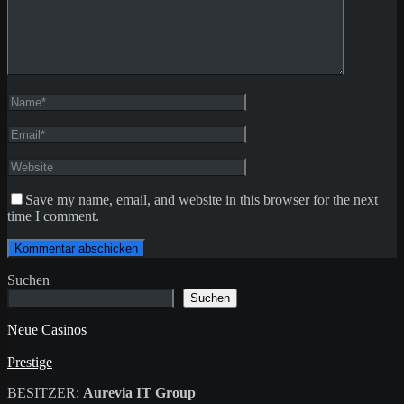
Save my name, email, and website in this browser for the next
time I comment.
Suchen
Suchen
Neue Casinos
Prestige
BESITZER:
Aurevia IT Group