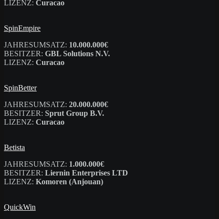
LIZENZ:
Curacao
SpinEmpire
JAHRESUMSATZ:
10.000.000€
BESITZER:
GBL Solutions N.V.
LIZENZ:
Curacao
SpinBetter
JAHRESUMSATZ:
20.000.000€
BESITZER:
Sprut Group B.V.
LIZENZ:
Curacao
Betista
JAHRESUMSATZ:
1.000.000€
BESITZER:
Liernin Enterprises LTD
LIZENZ:
Komoren (Anjouan)
QuickWin