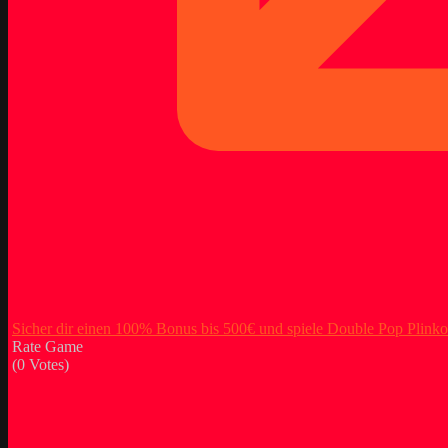
Sicher dir einen 100% Bonus bis 500€ und spiele Double Pop Plinko
Rate Game
(
0
Votes)