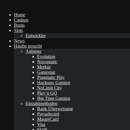
Home
Casinos
Bonis
Slots
Entwickler
News
Häufig gesucht
Anbieter
Evolution
Novomatic
Merkur
Gamomat
Pragmatic Play
Hacksaw Gaming
NoLimit City
Play’n GO
Big Time Gaming
Einzahlmethoden
Bank Überweisung
Paysafecard
MasterCard
Visa
Skrill