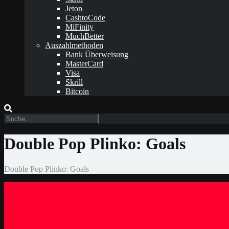
Jeton
CashtoCode
MiFinity
MuchBetter
Auszahlmethoden
Bank Überweisung
MasterCard
Visa
Skrill
Bitcoin
Double Pop Plinko: Goals
Double Pop Plinko: Goals