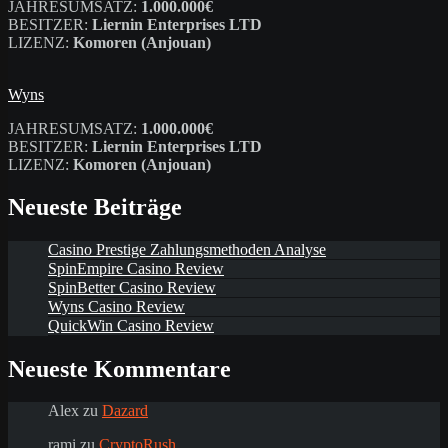
JAHRESUMSATZ:
1.000.000€
BESITZER:
Liernin Enterprises LTD
LIZENZ:
Komoren (Anjouan)
Wyns
JAHRESUMSATZ:
1.000.000€
BESITZER:
Liernin Enterprises LTD
LIZENZ:
Komoren (Anjouan)
Neueste Beiträge
Casino Prestige Zahlungsmethoden Analyse
SpinEmpire Casino Review
SpinBetter Casino Review
Wyns Casino Review
QuickWin Casino Review
Neueste Kommentare
Alex
zu
Dazard
rami
zu
CryptoRush