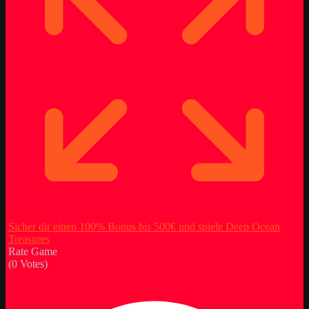
Sicher dir einen 100% Bonus bis 500€ und spiele Deep Ocean
Treasures
Rate Game
(
0
Votes)