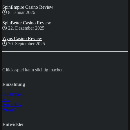
SpinEmpire Casino Review
8. Januar 2026
SpinBetter Casino Review
22. Dezember 2025
Wyns Casino Review
30. September 2025
Glücksspiel kann süchtig machen.
Einzahlung
Mastercard
Visa
Apple Pay
Paysafe
Entwickler