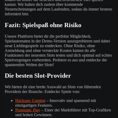
kannst. Wir halten dich zudem über kommende
Neuerscheinungen auf dem Laufenden, sodass du immer bestens
informiert bist.
Fazit: Spielspaß ohne Risiko
Unsere Plattform bietet dir die perfekte Möglichkeit,
Spielautomaten in der Demo-Version auszuprobieren und dabei
neue Lieblingsspiele zu entdecken. Ohne Risiko, ohne
Anmeldung und ohne versteckte Kosten kannst du alle
Funktionen der neuesten Slots testen und dich optimal auf echtes
Spielvergnügen vorbereiten. Probiere es aus und entdecke die
spannenden Welten der Slots!
Die besten Slot-Provider
Wir bieten dir eine breite Auswahl an Slots von führenden
Providern der Branche. Entdecke Spiele von:
Hacksaw Gaming
– Innovativ und spannend mit
einzigartigen Features.
Pragmatic Play
– Einer der Marktführer mit Top-Grafiken
und hohen Gewinnen.