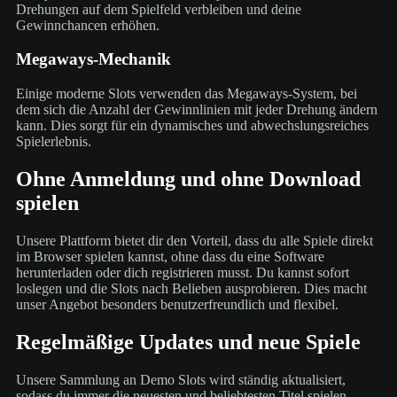
Drehungen auf dem Spielfeld verbleiben und deine
Gewinnchancen erhöhen.
Megaways-Mechanik
Einige moderne Slots verwenden das Megaways-System, bei
dem sich die Anzahl der Gewinnlinien mit jeder Drehung ändern
kann. Dies sorgt für ein dynamisches und abwechslungsreiches
Spielerlebnis.
Ohne Anmeldung und ohne Download
spielen
Unsere Plattform bietet dir den Vorteil, dass du alle Spiele direkt
im Browser spielen kannst, ohne dass du eine Software
herunterladen oder dich registrieren musst. Du kannst sofort
loslegen und die Slots nach Belieben ausprobieren. Dies macht
unser Angebot besonders benutzerfreundlich und flexibel.
Regelmäßige Updates und neue Spiele
Unsere Sammlung an Demo Slots wird ständig aktualisiert,
sodass du immer die neuesten und beliebtesten Titel spielen