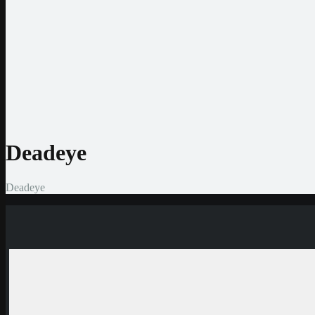
Aus
Deadeye
Deadeye
Sicher dir einen 100% Bonus bis 5