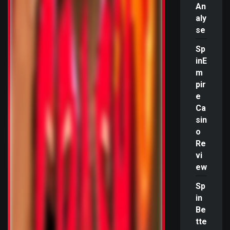
An
aly
se
Sp
inE
m
pir
e
Ca
sin
o
Re
vi
ew
Sp
in
Be
tte