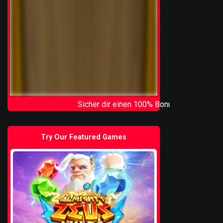
Sicher dir einen 100% Bonus bis 500€ und spiele C
Try Our Featured Games