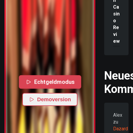
n
Ca
sin
o
Re
vi
ew
Neue
Echtgeldmodus
Komm
Demoversion
Alex
zu
Dazard