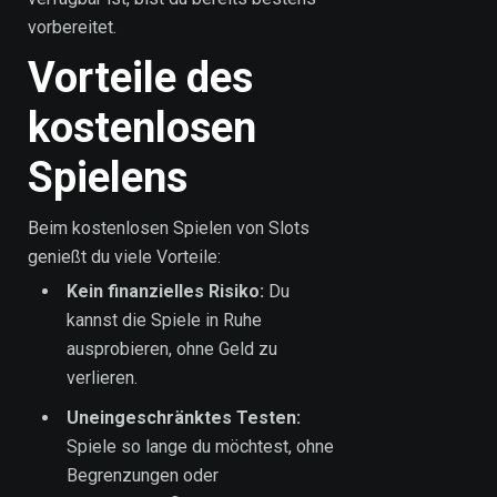
vorbereitet.
Vorteile des
kostenlosen
Spielens
Beim kostenlosen Spielen von Slots
genießt du viele Vorteile:
Kein finanzielles Risiko:
Du
kannst die Spiele in Ruhe
ausprobieren, ohne Geld zu
verlieren.
Uneingeschränktes Testen:
Spiele so lange du möchtest, ohne
Begrenzungen oder