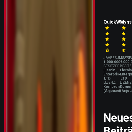
QuickWin
Wyns
JAHRESUMSATZ:
JAHRE
1.000.000€
1.000.
BESITZER:
BESITZ
Liernin
Liernin
Enterprises
Enterp
LTD
LTD
LIZENZ:
LIZENZ
Komoren
Komor
(Anjouan)
(Anjou
Neue
Beitr