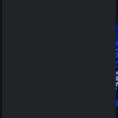
Demo Spiel
Demo Spiel