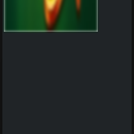
Sicher dir einen 100% Bonus bis 500€ und sp
Try Our Featured Games