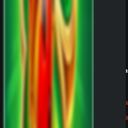
SpinBetter
Casino
Review
Wyns
Casino
Review
QuickWin
Casino
Review
Neueste
Kommenta
Alex
zu
Dazard
rami
zu
CryptoRus
Jens
zu
CryptoRush
200% bis
zu 2.500€