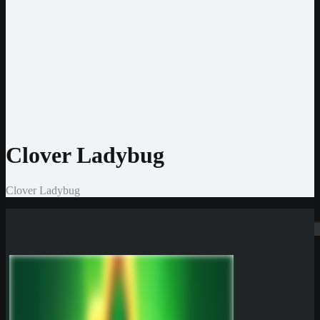
Jeton
CashtoCode
MiFinity
MuchBetter
Auszahlmethoden
Bank Überweisung
MasterCard
Visa
Skrill
Bitcoin
Clover Ladybug
Clover Ladybug
Suchen
Rate Game
(
0
Votes)
Neue Casinos