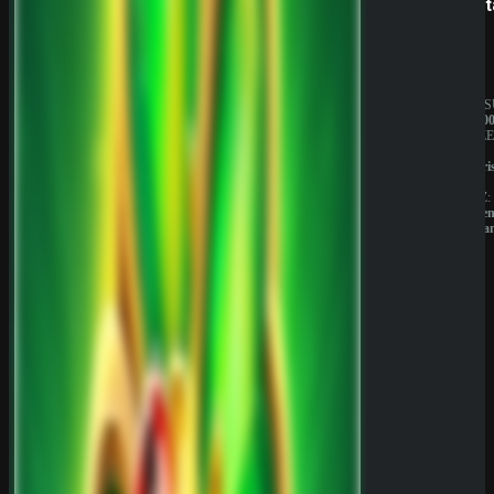
SpinBetter
Betist
JAHRESUMSATZ:
JAHRES
20.000.000€
1.000.00
BESITZER:
BESITZE
Sprut
Liernin
Group
Enterpri
B.V.
LTD
LIZENZ:
LIZENZ:
Curacao
Komore
(Anjoua
QuickWin
Wyns