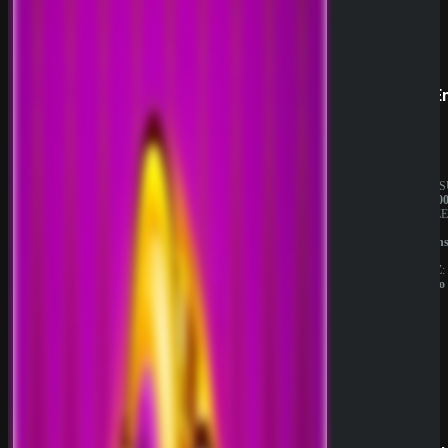
Prestige
SpinE
BESITZER:
JAHRES
Aurevia
10.000.0
IT
BESITZE
Group
GBL
LIZENZ:
Solution
Curacao
N.V.
LIZENZ:
Curacao