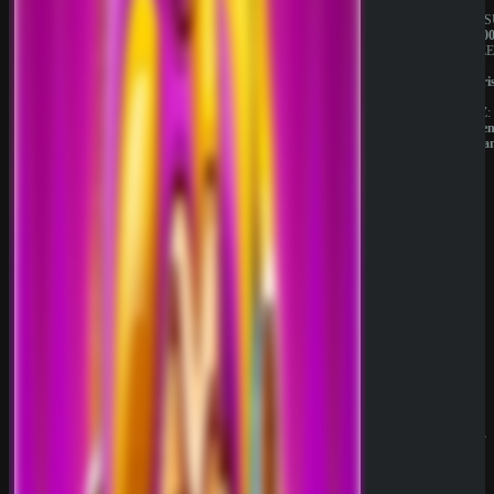
JAHRESUMSATZ:
JAHRES
1.000.000€
1.000.00
BESITZER:
BESITZE
Liernin
Liernin
Enterprises
Enterpri
LTD
LTD
LIZENZ:
LIZENZ:
Komoren
Komore
(Anjouan)
(Anjoua
Neueste
Beiträge
Casino
Prestige
Zahlungs
methoden
Analyse
SpinEmpir
e Casino
Review