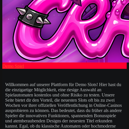
Demo Spiel
Willkommen auf unserer Plattform für Demo Slots! Hier hast du
die einzigartige Möglichkeit, eine riesige Auswahl an
Spielautomaten kostenlos und ohne Risiko zu testen. Unsere
Seite bietet dir den Vorteil, die neuesten Slots oft bis zu zwei
Wochen vor ihrer offiziellen Veröffentlichung in Online-Casinos
ausprobieren zu können. Das bedeutet, dass du früher als andere
Spieler die innovativen Funktionen, spannenden Bonusspiele
und atemberaubenden Designs der neuesten Titel erkunden
kannst. Egal, ob du klassische Automaten oder hochmoderne