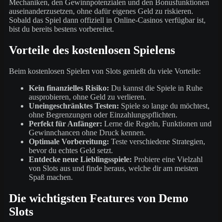
Mechaniken, den Gewinnpotenzialen und den Bonusfunktionen
auseinanderzusetzen, ohne dafür eigenes Geld zu riskieren.
Sobald das Spiel dann offiziell in Online-Casinos verfügbar ist,
bist du bereits bestens vorbereitet.
Vorteile des kostenlosen Spielens
Beim kostenlosen Spielen von Slots genießt du viele Vorteile:
Kein finanzielles Risiko:
Du kannst die Spiele in Ruhe
ausprobieren, ohne Geld zu verlieren.
Uneingeschränktes Testen:
Spiele so lange du möchtest,
ohne Begrenzungen oder Einzahlungspflichten.
Perfekt für Anfänger:
Lerne die Regeln, Funktionen und
Gewinnchancen ohne Druck kennen.
Optimale Vorbereitung:
Teste verschiedene Strategien,
bevor du echtes Geld setzt.
Entdecke neue Lieblingsspiele:
Probiere eine Vielzahl
von Slots aus und finde heraus, welche dir am meisten
Spaß machen.
Die wichtigsten Features von Demo
Slots