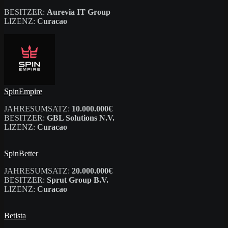
BESITZER:
Aurevia IT Group
LIZENZ:
Curacao
SpinEmpire
JAHRESUMSATZ:
10.000.000€
BESITZER:
GBL Solutions N.V.
LIZENZ:
Curacao
SpinBetter
JAHRESUMSATZ:
20.000.000€
BESITZER:
Sprut Group B.V.
LIZENZ:
Curacao
Betista