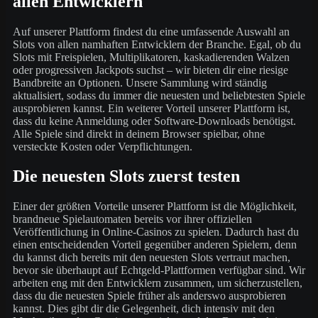
allen Entwicklern
Auf unserer Plattform findest du eine umfassende Auswahl an
Slots von allen namhaften Entwicklern der Branche. Egal, ob du
Slots mit Freispielen, Multiplikatoren, kaskadierenden Walzen
oder progressiven Jackpots suchst – wir bieten dir eine riesige
Bandbreite an Optionen. Unsere Sammlung wird ständig
aktualisiert, sodass du immer die neuesten und beliebtesten Spiele
ausprobieren kannst. Ein weiterer Vorteil unserer Plattform ist,
dass du keine Anmeldung oder Software-Downloads benötigst.
Alle Spiele sind direkt in deinem Browser spielbar, ohne
versteckte Kosten oder Verpflichtungen.
Die neuesten Slots zuerst testen
Einer der größten Vorteile unserer Plattform ist die Möglichkeit,
brandneue Spielautomaten bereits vor ihrer offiziellen
Veröffentlichung in Online-Casinos zu spielen. Dadurch hast du
einen entscheidenden Vorteil gegenüber anderen Spielern, denn
du kannst dich bereits mit den neuesten Slots vertraut machen,
bevor sie überhaupt auf Echtgeld-Plattformen verfügbar sind. Wir
arbeiten eng mit den Entwicklern zusammen, um sicherzustellen,
dass du die neuesten Spiele früher als anderswo ausprobieren
kannst. Dies gibt dir die Gelegenheit, dich intensiv mit den