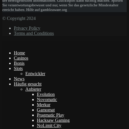
der bereitgestellten Informationen. Glücksspiel kann süchtig machen. Spielen
Sie verantwortungsbewusst und nur, wenn Sie das gesetzliche Mindestalter
erreicht haben. Hilfe auf gambleaware.org
© Copyright 2024
Privacy Policy
Terms and Conditions
Home
Casinos
Bonis
Slots
Entwickler
News
Häufig gesucht
Anbieter
Evolution
Novomatic
Merkur
Gamomat
Pragmatic Play
Hacksaw Gaming
NoLimit City