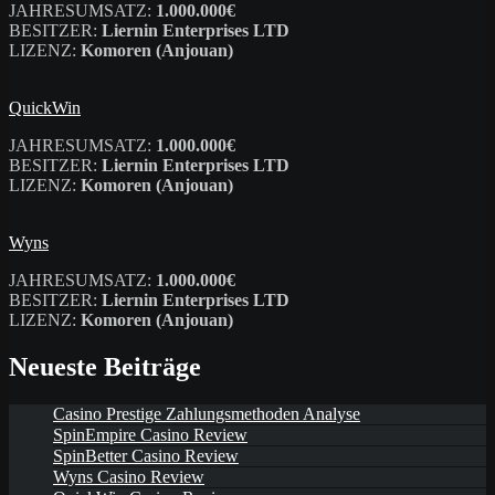
JAHRESUMSATZ:
1.000.000€
BESITZER:
Liernin Enterprises LTD
LIZENZ:
Komoren (Anjouan)
QuickWin
JAHRESUMSATZ:
1.000.000€
BESITZER:
Liernin Enterprises LTD
LIZENZ:
Komoren (Anjouan)
Wyns
JAHRESUMSATZ:
1.000.000€
BESITZER:
Liernin Enterprises LTD
LIZENZ:
Komoren (Anjouan)
Neueste Beiträge
Casino Prestige Zahlungsmethoden Analyse
SpinEmpire Casino Review
SpinBetter Casino Review
Wyns Casino Review