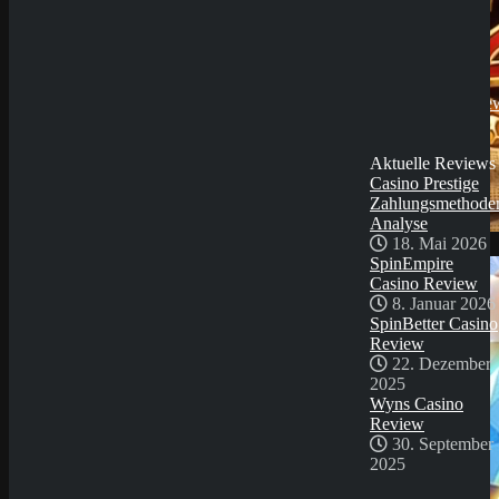
8. Januar 2026
SpinBetter Casino
Review
22. Dezember
2025
Wyns Casino Revie
30. September
2025
Aktuelle Reviews
Casino Prestige
Zahlungsmethode
Analyse
18. Mai 2026
Demo Spiel
SpinEmpire
Casino Review
8. Januar 2026
SpinBetter Casino
Review
22. Dezember
2025
Wyns Casino
Review
30. September
2025