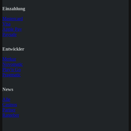
Einzahlung
Mastercard
Visa
Apple Pay
Paysafe
Entwickler
Merkur
Novomatic
Play'n Go
Pragmatic
News
Alle
Casinos
Partner
Ratgeber