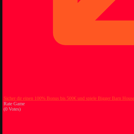
Sicher dir einen 100% Bonus bis 500€ und spiele Bigger Barn Hou
Rate Game
(
0
Votes)