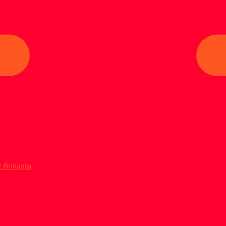
se Bonanza