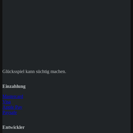
Save my name, email, and website in this
browser for the next time I comment.
Glücksspiel kann süchtig machen.
Einzahlung
Mastercard
Visa
Apple Pay
Paysafe
Entwickler