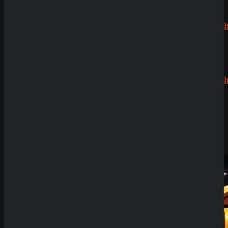
Silizi
zu
CryptoRush
Echtgeldmodus
200% bis
Demoversion
zu 2.500€
Having issues with
Big Fishing Net Fortune
?
Robert99
zu
CryptoRush
200% bis
zu 2.500€
Submit
News
Sicher dir einen 100% Bonus bis 500€ und spiele
Casino Prestige
Big Fishing Net Fortune
Zahlungsmethoden
Try Our Featured Games
Analyse
18. Mai 2026
SpinEmpire Casino
Review
8. Januar 2026
SpinBetter Casino
Review
22. Dezember