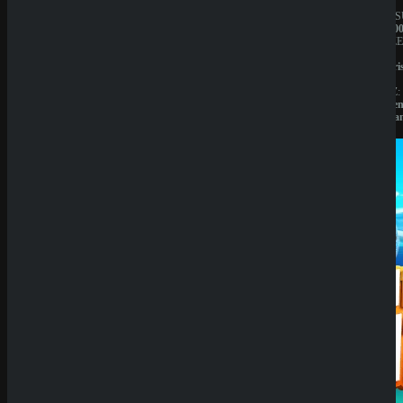
JAHRESUMSATZ:
JAHRES
1.000.000€
1.000.00
BESITZER:
BESITZE
Liernin
Liernin
Enterprises
Enterpri
LTD
LTD
LIZENZ:
LIZENZ:
Komoren
Komore
(Anjouan)
(Anjoua
Neueste
Beiträge
Casino
Prestige
Zahlungs
methoden
Analyse
SpinEmpir
e Casino
Review