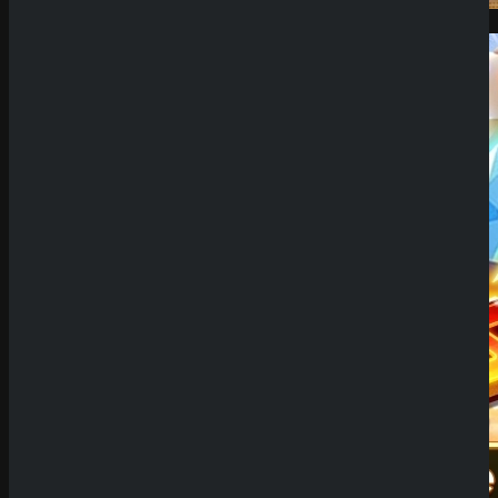
Demo Spiel