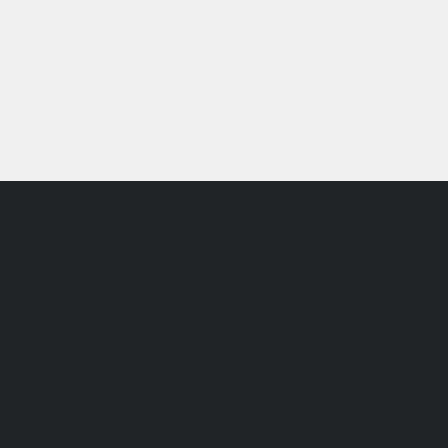
y Our Featured Games