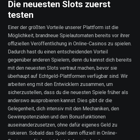
Die neuesten Slots zuerst
testen
Einer der größten Vorteile unserer Plattform ist die
Möglichkeit, brandneue Spielautomaten bereits vor ihrer
offiziellen Veröffentlichung in Online-Casinos zu spielen.
Dadurch hast du einen entscheidenden Vorteil
gegenüber anderen Spielern, denn du kannst dich bereits
mit den neuesten Slots vertraut machen, bevor sie
überhaupt auf Echtgeld-Plattformen verfügbar sind. Wir
arbeiten eng mit den Entwicklern zusammen, um
sicherzustellen, dass du die neuesten Spiele früher als
anderswo ausprobieren kannst. Dies gibt dir die
Gelegenheit, dich intensiv mit den Mechaniken, den
Gewinnpotenzialen und den Bonusfunktionen
auseinanderzusetzen, ohne dafür eigenes Geld zu
riskieren. Sobald das Spiel dann offiziell in Online-