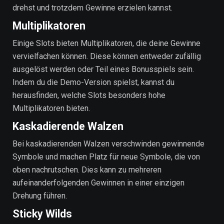
drehst und trotzdem Gewinne erzielen kannst.
Multiplikatoren
Einige Slots bieten Multiplikatoren, die deine Gewinne
vervielfachen können. Diese können entweder zufällig
ausgelöst werden oder Teil eines Bonusspiels sein.
Indem du die Demo-Version spielst, kannst du
herausfinden, welche Slots besonders hohe
Multiplikatoren bieten.
Kaskadierende Walzen
Bei kaskadierenden Walzen verschwinden gewinnende
Symbole und machen Platz für neue Symbole, die von
oben nachrutschen. Dies kann zu mehreren
aufeinanderfolgenden Gewinnen in einer einzigen
Drehung führen.
Sticky Wilds