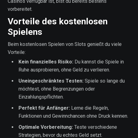
Casinos verfügbar ist, bist du bereits bestens
vorbereitet.
Vorteile des kostenlosen
Spielens
Beim kostenlosen Spielen von Slots genießt du viele
Vorteile:
Kein finanzielles Risiko:
Du kannst die Spiele in
Ruhe ausprobieren, ohne Geld zu verlieren.
Uneingeschränktes Testen:
Spiele so lange du
möchtest, ohne Begrenzungen oder
Einzahlungspflichten.
Perfekt für Anfänger:
Lerne die Regeln,
Funktionen und Gewinnchancen ohne Druck kennen.
Optimale Vorbereitung:
Teste verschiedene
Strategien, bevor du echtes Geld setzt.