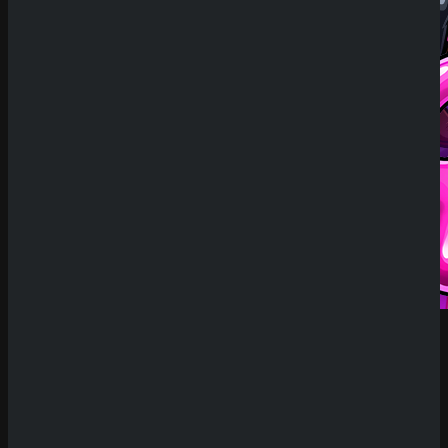
Demo Spiel
Willkommen auf unserer Plattform für Demo
Slots! Hier hast du die einzigartige Möglichkeit,
eine riesige Auswahl an Spielautomaten
kostenlos und ohne Risiko zu testen. Unsere