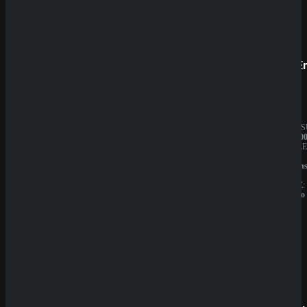
Prestige
SpinE
BESITZER:
JAHRES
Aurevia
10.000.0
IT
BESITZE
Group
GBL
LIZENZ:
Solution
Curacao
N.V.
LIZENZ:
Curacao