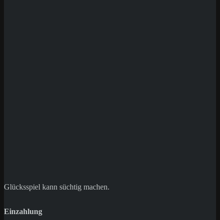
Save my name, email, and website in this
browser for the next time I comment.
Glücksspiel kann süchtig machen.
Einzahlung