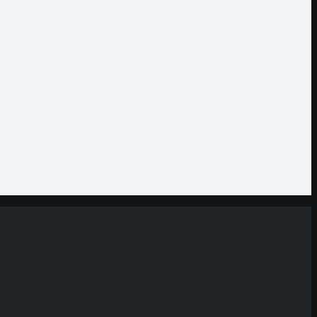
Suchen
Suchen
Neue Casinos
Prestige