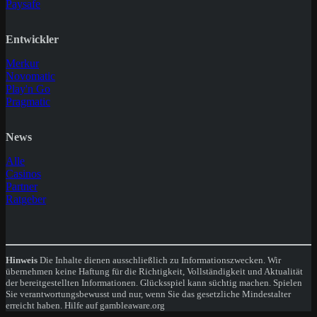
Paysafe
Entwickler
Merkur
Novomatic
Play'n Go
Pragmatic
News
Alle
Casinos
Partner
Ratgeber
Hinweis
Die Inhalte dienen ausschließlich zu Informationszwecken. Wir
übernehmen keine Haftung für die Richtigkeit, Vollständigkeit und Aktualität
der bereitgestellten Informationen. Glücksspiel kann süchtig machen. Spielen
Sie verantwortungsbewusst und nur, wenn Sie das gesetzliche Mindestalter
erreicht haben. Hilfe auf gambleaware.org