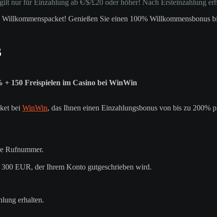
lt nur für Einzahlung ab €/$/£20 oder höher! Nach Ersteinzahlung erha
en Willkommenspacket! Genießen Sie einen 100% Willkommensbonus bis
s
 + 150 Freispielen im Casino bei WinWin
ket bei
WinWin
, das Ihnen einen Einzahlungsbonus von bis zu 200% plu
hre Rufnummer.
u 300 EUR, der Ihrem Konto gutgeschrieben wird.
lung erhalten.