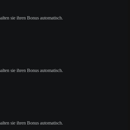
lten sie ihren Bonus automatisch.
lten sie ihren Bonus automatisch.
lten sie ihren Bonus automatisch.