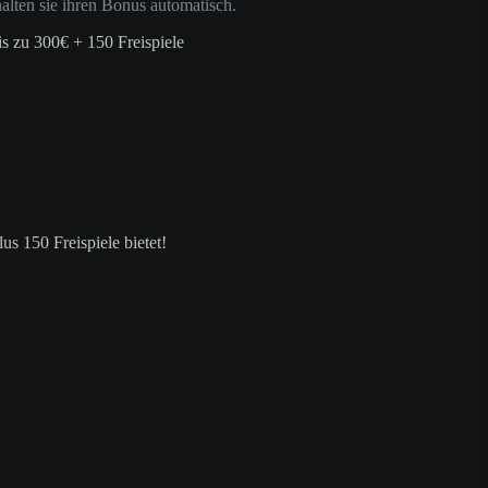
lten sie ihren Bonus automatisch.
 zu 300€ + 150 Freispiele
s 150 Freispiele bietet!