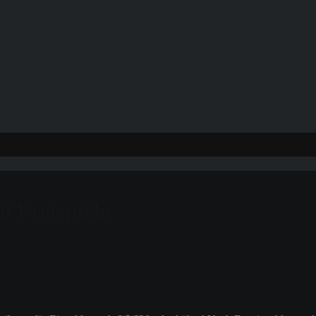
 Freispiele