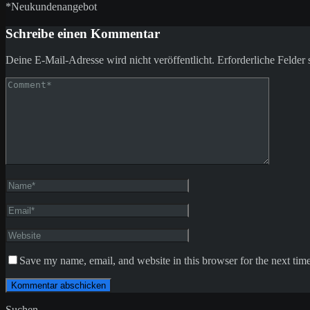
*Neukundenangebot
Schreibe einen Kommentar
Deine E-Mail-Adresse wird nicht veröffentlicht.
Erforderliche Felder 
Save my name, email, and website in this browser for the next tim
Suchen