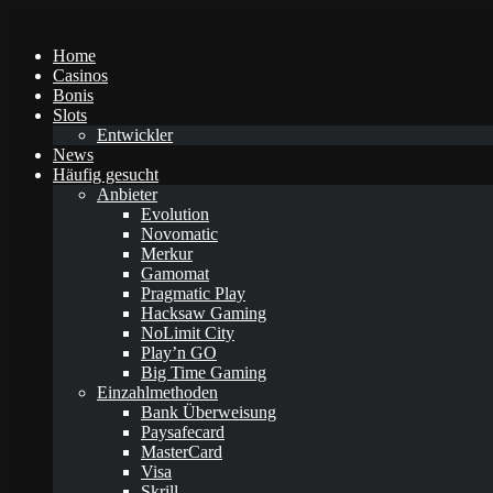
Home
Casinos
Bonis
Slots
Entwickler
News
Häufig gesucht
Anbieter
Evolution
Novomatic
Merkur
Gamomat
Pragmatic Play
Hacksaw Gaming
NoLimit City
Play’n GO
Big Time Gaming
Einzahlmethoden
Bank Überweisung
Paysafecard
MasterCard
Visa
Skrill