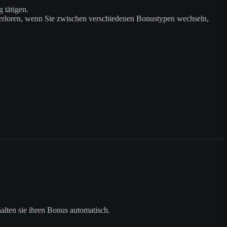
 tätigen.
verloren, wenn Sie zwischen verschiedenen Bonustypen wechseln,
lten sie ihren Bonus automatisch.