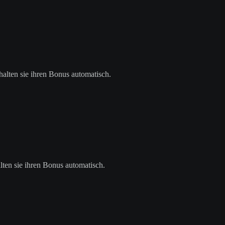
alten sie ihren Bonus automatisch.
ten sie ihren Bonus automatisch.